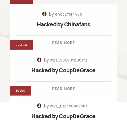
by
e4c39fbf448e
Hacked by Chinafans
READ MORE
02 AGO
by
w2s_990195b961f2
Hacked by CoupDeGrace
READ MORE
30 LUG
by
w2s_0f24c0b6736f
Hacked by CoupDeGrace