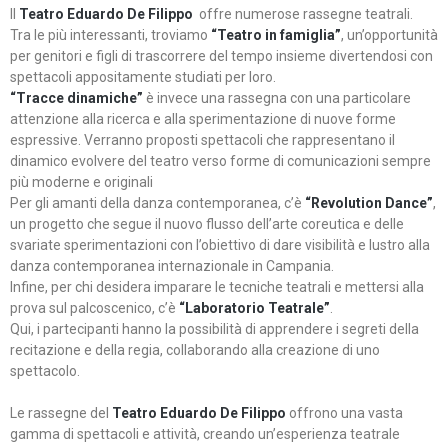
Il
Teatro Eduardo De Filippo
offre numerose rassegne teatrali.
Tra le più interessanti, troviamo
“Teatro in famiglia”
, un’opportunità
per genitori e figli di trascorrere del tempo insieme divertendosi con
spettacoli appositamente studiati per loro.
“Tracce dinamiche”
è invece una rassegna con una particolare
attenzione alla ricerca e alla sperimentazione di nuove forme
espressive. Verranno proposti spettacoli che rappresentano il
dinamico evolvere del teatro verso forme di comunicazioni sempre
più moderne e originali
Per gli amanti della danza contemporanea, c’è
“Revolution Dance”
,
un progetto che segue il nuovo flusso dell’arte coreutica e delle
svariate sperimentazioni con l’obiettivo di dare visibilità e lustro alla
danza contemporanea internazionale in Campania.
Infine, per chi desidera imparare le tecniche teatrali e mettersi alla
prova sul palcoscenico, c’è
“Laboratorio Teatrale”
.
Qui, i partecipanti hanno la possibilità di apprendere i segreti della
recitazione e della regia, collaborando alla creazione di uno
spettacolo.
Le rassegne del
Teatro Eduardo De Filippo
offrono una vasta
gamma di spettacoli e attività, creando un’esperienza teatrale