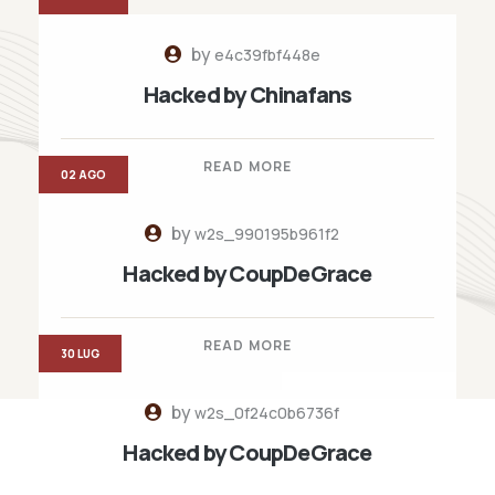
by
e4c39fbf448e
Hacked by Chinafans
READ MORE
02 AGO
by
w2s_990195b961f2
Hacked by CoupDeGrace
READ MORE
30 LUG
by
w2s_0f24c0b6736f
Hacked by CoupDeGrace