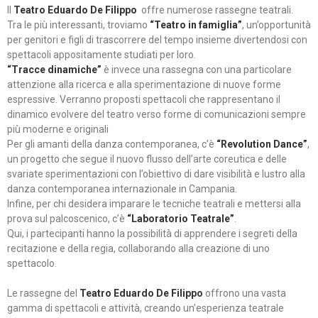
Il
Teatro Eduardo De Filippo
offre numerose rassegne teatrali.
Tra le più interessanti, troviamo
“Teatro in famiglia”
, un’opportunità
per genitori e figli di trascorrere del tempo insieme divertendosi con
spettacoli appositamente studiati per loro.
“Tracce dinamiche”
è invece una rassegna con una particolare
attenzione alla ricerca e alla sperimentazione di nuove forme
espressive. Verranno proposti spettacoli che rappresentano il
dinamico evolvere del teatro verso forme di comunicazioni sempre
più moderne e originali
Per gli amanti della danza contemporanea, c’è
“Revolution Dance”
,
un progetto che segue il nuovo flusso dell’arte coreutica e delle
svariate sperimentazioni con l’obiettivo di dare visibilità e lustro alla
danza contemporanea internazionale in Campania.
Infine, per chi desidera imparare le tecniche teatrali e mettersi alla
prova sul palcoscenico, c’è
“Laboratorio Teatrale”
.
Qui, i partecipanti hanno la possibilità di apprendere i segreti della
recitazione e della regia, collaborando alla creazione di uno
spettacolo.
Le rassegne del
Teatro Eduardo De Filippo
offrono una vasta
gamma di spettacoli e attività, creando un’esperienza teatrale