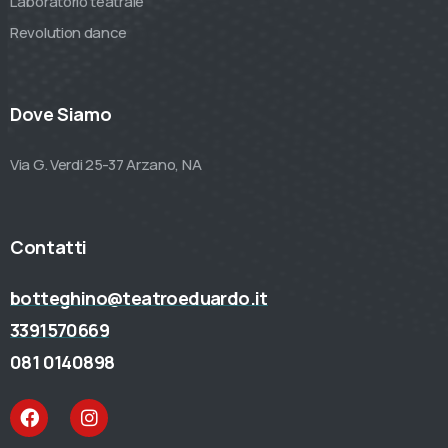
Laboratorio teatrale
Revolution dance
Dove Siamo
Via G. Verdi 25-37 Arzano, NA
Contatti
botteghino@teatroeduardo.it
3391570669
081 0140898