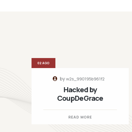
02 AGO
by
w2s_990195b961f2
Hacked by
CoupDeGrace
READ MORE