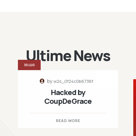
Ultime News
30 LUG
by
w2s_0f24c0b6736f
Hacked by
CoupDeGrace
READ MORE