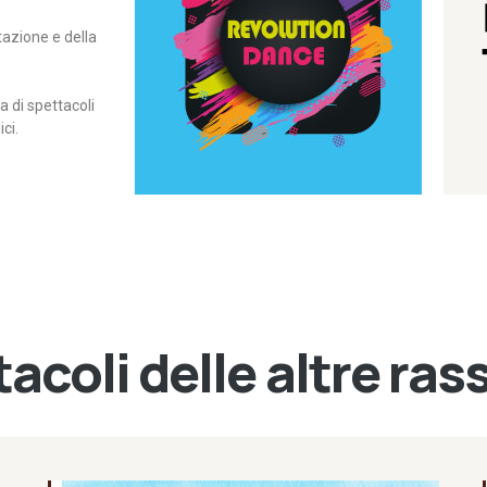
itazione e della
contemporanea – I Edizione
Rassegna di danza
Revolution Dance
di spettacoli
ci.
acoli delle altre ra