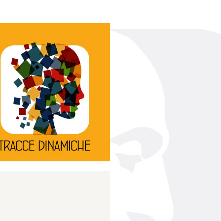
Continua
d’innovazione e sperimentale.
rassegna di teatro
Tracce Dinamiche è una
Tracce dinamiche
Continua