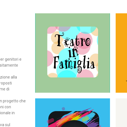
Continua
del teatro all’intera famiglia.
per far condividere e godere
rassegna di teatro concepita
er genitori e
Teatro In Famiglia è una
positamente
Teatro in famiglia
zione alla
roposti
rme di
un progetto che
oni con
ionale in
Continua
ova sul