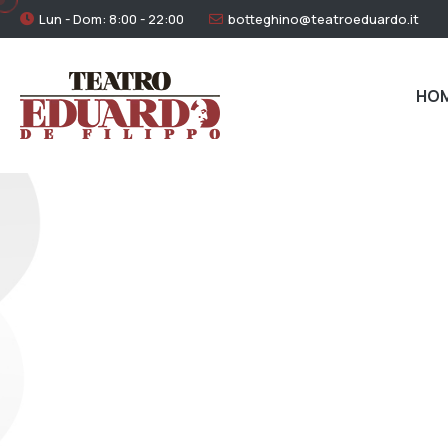
Lun - Dom: 8:00 - 22:00
botteghino@teatroeduardo.it
HO