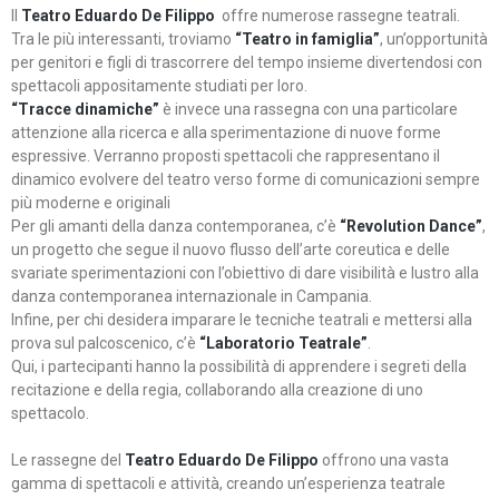
Il
Teatro Eduardo De Filippo
offre numerose rassegne teatrali.
Tra le più interessanti, troviamo
“Teatro in famiglia”
, un’opportunità
per genitori e figli di trascorrere del tempo insieme divertendosi con
spettacoli appositamente studiati per loro.
“Tracce dinamiche”
è invece una rassegna con una particolare
attenzione alla ricerca e alla sperimentazione di nuove forme
espressive. Verranno proposti spettacoli che rappresentano il
dinamico evolvere del teatro verso forme di comunicazioni sempre
più moderne e originali
Per gli amanti della danza contemporanea, c’è
“Revolution Dance”
,
un progetto che segue il nuovo flusso dell’arte coreutica e delle
svariate sperimentazioni con l’obiettivo di dare visibilità e lustro alla
danza contemporanea internazionale in Campania.
Infine, per chi desidera imparare le tecniche teatrali e mettersi alla
prova sul palcoscenico, c’è
“Laboratorio Teatrale”
.
Qui, i partecipanti hanno la possibilità di apprendere i segreti della
recitazione e della regia, collaborando alla creazione di uno
spettacolo.
Le rassegne del
Teatro Eduardo De Filippo
offrono una vasta
gamma di spettacoli e attività, creando un’esperienza teatrale