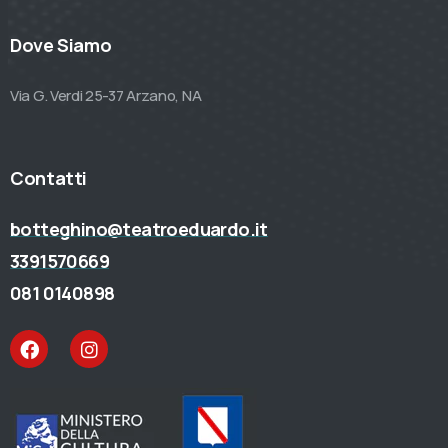
Dove Siamo
Via G. Verdi 25-37 Arzano, NA
Contatti
botteghino@teatroeduardo.it
3391570669
081 0140898