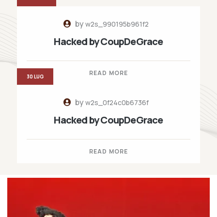
by
w2s_990195b961f2
Hacked by CoupDeGrace
READ MORE
30 LUG
by
w2s_0f24c0b6736f
Hacked by CoupDeGrace
READ MORE