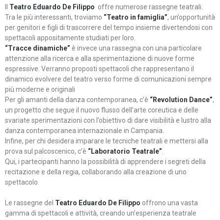
Il
Teatro Eduardo De Filippo
offre numerose rassegne teatrali.
Tra le più interessanti, troviamo
“Teatro in famiglia”
, un’opportunità
per genitori e figli di trascorrere del tempo insieme divertendosi con
spettacoli appositamente studiati per loro.
“Tracce dinamiche”
è invece una rassegna con una particolare
attenzione alla ricerca e alla sperimentazione di nuove forme
espressive. Verranno proposti spettacoli che rappresentano il
dinamico evolvere del teatro verso forme di comunicazioni sempre
più moderne e originali
Per gli amanti della danza contemporanea, c’è
“Revolution Dance”
,
un progetto che segue il nuovo flusso dell’arte coreutica e delle
svariate sperimentazioni con l’obiettivo di dare visibilità e lustro alla
danza contemporanea internazionale in Campania.
Infine, per chi desidera imparare le tecniche teatrali e mettersi alla
prova sul palcoscenico, c’è
“Laboratorio Teatrale”
.
Qui, i partecipanti hanno la possibilità di apprendere i segreti della
recitazione e della regia, collaborando alla creazione di uno
spettacolo.
Le rassegne del
Teatro Eduardo De Filippo
offrono una vasta
gamma di spettacoli e attività, creando un’esperienza teatrale