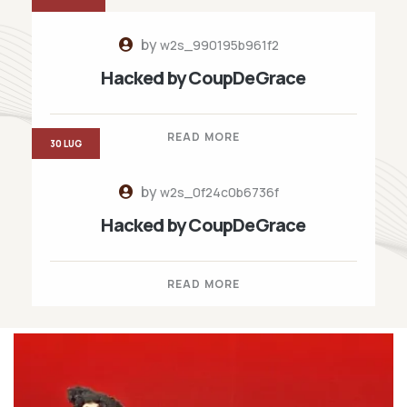
by
w2s_990195b961f2
Hacked by CoupDeGrace
READ MORE
30 LUG
by
w2s_0f24c0b6736f
Hacked by CoupDeGrace
READ MORE