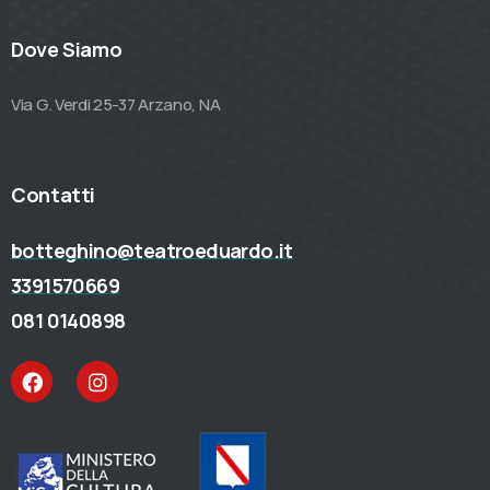
Dove Siamo
Via G. Verdi 25-37 Arzano, NA
Contatti
botteghino@teatroeduardo.it
3391570669
081 0140898