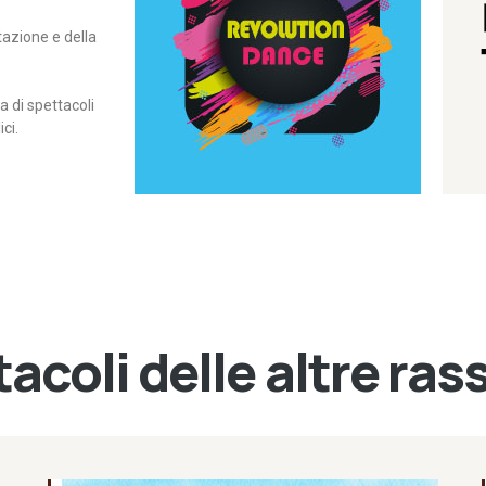
itazione e della
contemporanea – I Edizione
Rassegna di danza
Revolution Dance
di spettacoli
ci.
acoli delle altre ra