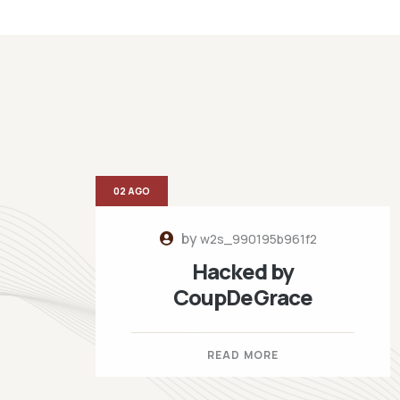
02 AGO
by
w2s_990195b961f2
Hacked by
CoupDeGrace
READ MORE