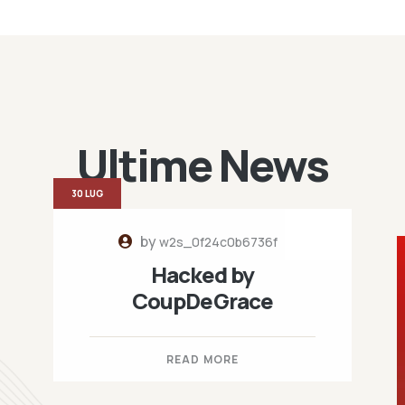
Ultime News
30 LUG
by
w2s_0f24c0b6736f
Hacked by
CoupDeGrace
READ MORE