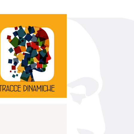
Continua
d’innovazione e sperimentale.
rassegna di teatro
Tracce Dinamiche è una
Tracce dinamiche
Continua