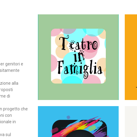
Continua
del teatro all’intera famiglia.
per far condividere e godere
rassegna di teatro concepita
er genitori e
Teatro In Famiglia è una
positamente
Teatro in famiglia
zione alla
roposti
rme di
un progetto che
oni con
ionale in
Continua
ova sul