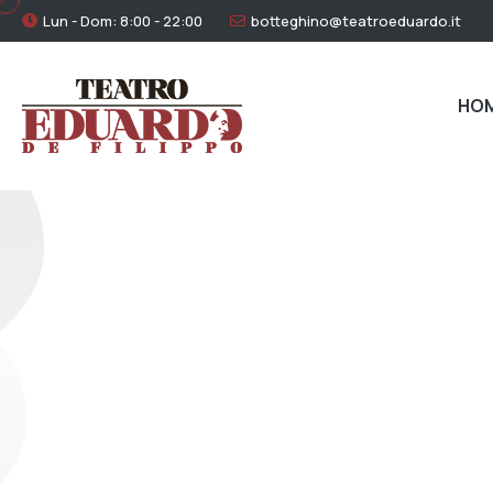
Lun - Dom: 8:00 - 22:00
botteghino@teatroeduardo.it
HO