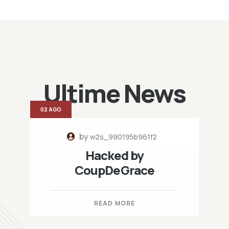
Ultime News
02 AGO
by
w2s_990195b961f2
Hacked by
CoupDeGrace
READ MORE