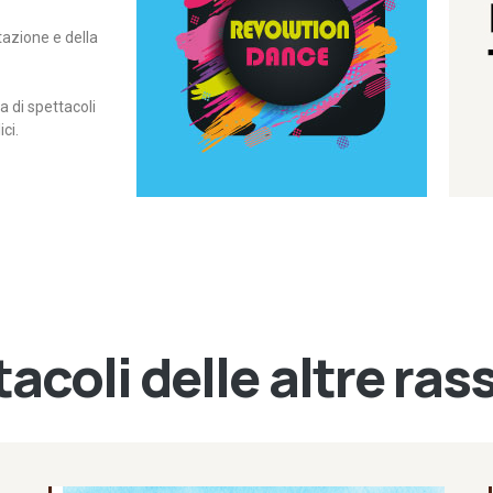
itazione e della
contemporanea – I Edizione
Rassegna di danza
Revolution Dance
di spettacoli
ci.
acoli delle altre ra