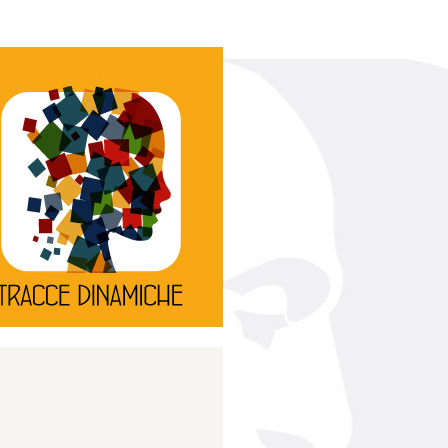
Continua
d’innovazione e sperimentale.
rassegna di teatro
Tracce Dinamiche è una
Tracce dinamiche
Continua