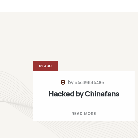
09 AGO
by
e4c39fbf448e
Hacked by Chinafans
READ MORE