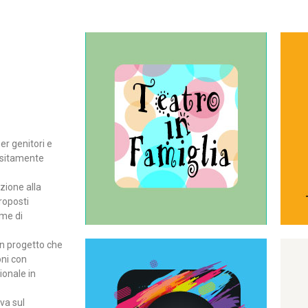
Continua
del teatro all’intera famiglia.
per far condividere e godere
rassegna di teatro concepita
er genitori e
Teatro In Famiglia è una
positamente
Teatro in famiglia
zione alla
roposti
rme di
un progetto che
oni con
ionale in
Continua
ova sul