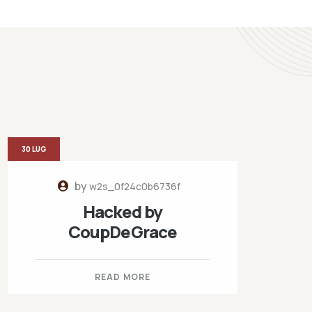
30 LUG
by
w2s_0f24c0b6736f
Hacked by
CoupDeGrace
READ MORE