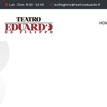
Lun - Dom: 8:00 - 22:00
botteghino@teatroeduardo.it
HO