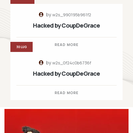
by
w2s_990195b961f2
Hacked by CoupDeGrace
READ MORE
30 LUG
by
w2s_0f24c0b6736f
Hacked by CoupDeGrace
READ MORE