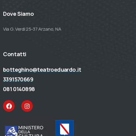
Dove Siamo
Via G. Verdi 25-37 Arzano, NA
Contatti
botteghino@teatroeduardo.it
3391570669
081 0140898