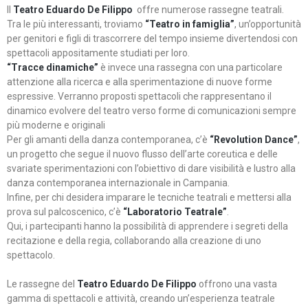
Il
Teatro Eduardo De Filippo
offre numerose rassegne teatrali.
Tra le più interessanti, troviamo
“Teatro in famiglia”
, un’opportunità
per genitori e figli di trascorrere del tempo insieme divertendosi con
spettacoli appositamente studiati per loro.
“Tracce dinamiche”
è invece una rassegna con una particolare
attenzione alla ricerca e alla sperimentazione di nuove forme
espressive. Verranno proposti spettacoli che rappresentano il
dinamico evolvere del teatro verso forme di comunicazioni sempre
più moderne e originali
Per gli amanti della danza contemporanea, c’è
“Revolution Dance”
,
un progetto che segue il nuovo flusso dell’arte coreutica e delle
svariate sperimentazioni con l’obiettivo di dare visibilità e lustro alla
danza contemporanea internazionale in Campania.
Infine, per chi desidera imparare le tecniche teatrali e mettersi alla
prova sul palcoscenico, c’è
“Laboratorio Teatrale”
.
Qui, i partecipanti hanno la possibilità di apprendere i segreti della
recitazione e della regia, collaborando alla creazione di uno
spettacolo.
Le rassegne del
Teatro Eduardo De Filippo
offrono una vasta
gamma di spettacoli e attività, creando un’esperienza teatrale