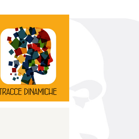
Continua
d’innovazione e sperimentale.
rassegna di teatro
Tracce Dinamiche è una
Tracce dinamiche
Continua