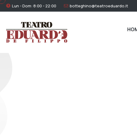
Lun - Dom: 8:00 - 22:00
botteghino@teatroeduardo.it
HO