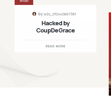
30 LUG
by
w2s_0f24c0b6736f
Hacked by
CoupDeGrace
READ MORE