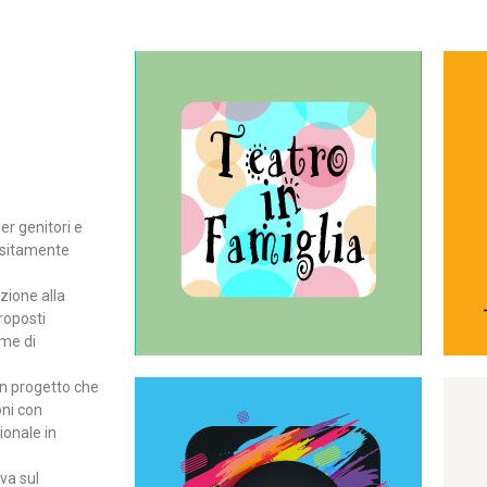
Continua
del teatro all’intera famiglia.
per far condividere e godere
rassegna di teatro concepita
er genitori e
Teatro In Famiglia è una
positamente
Teatro in famiglia
zione alla
roposti
rme di
un progetto che
oni con
ionale in
Continua
ova sul