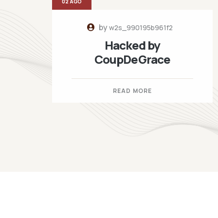
02 AGO
by
w2s_990195b961f2
Hacked by
CoupDeGrace
READ MORE