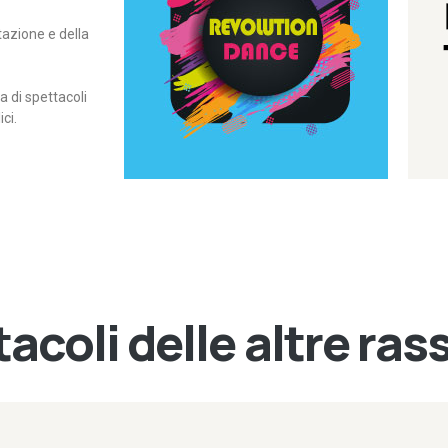
itazione e della
contemporanea – I Edizione
Rassegna di danza
Revolution Dance
di spettacoli
ci.
acoli delle altre ra