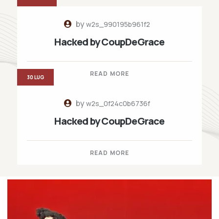
by
w2s_990195b961f2
Hacked by CoupDeGrace
READ MORE
30 LUG
by
w2s_0f24c0b6736f
Hacked by CoupDeGrace
READ MORE