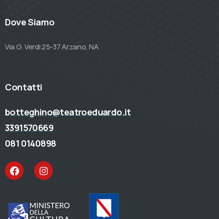
Dove Siamo
Via G. Verdi 25-37 Arzano, NA
Contatti
botteghino@teatroeduardo.it
3391570669
081 0140898