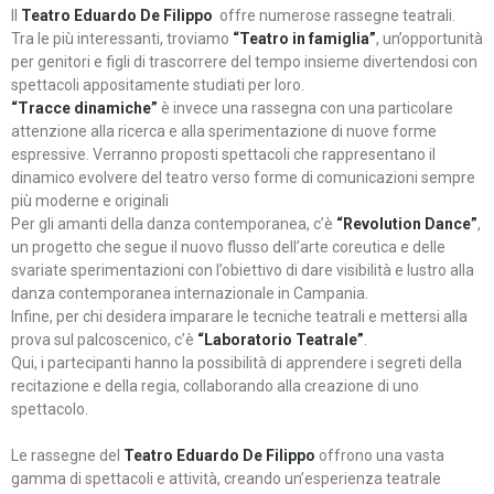
Il
Teatro Eduardo De Filippo
offre numerose rassegne teatrali.
Tra le più interessanti, troviamo
“Teatro in famiglia”
, un’opportunità
per genitori e figli di trascorrere del tempo insieme divertendosi con
spettacoli appositamente studiati per loro.
“Tracce dinamiche”
è invece una rassegna con una particolare
attenzione alla ricerca e alla sperimentazione di nuove forme
espressive. Verranno proposti spettacoli che rappresentano il
dinamico evolvere del teatro verso forme di comunicazioni sempre
più moderne e originali
Per gli amanti della danza contemporanea, c’è
“Revolution Dance”
,
un progetto che segue il nuovo flusso dell’arte coreutica e delle
svariate sperimentazioni con l’obiettivo di dare visibilità e lustro alla
danza contemporanea internazionale in Campania.
Infine, per chi desidera imparare le tecniche teatrali e mettersi alla
prova sul palcoscenico, c’è
“Laboratorio Teatrale”
.
Qui, i partecipanti hanno la possibilità di apprendere i segreti della
recitazione e della regia, collaborando alla creazione di uno
spettacolo.
Le rassegne del
Teatro Eduardo De Filippo
offrono una vasta
gamma di spettacoli e attività, creando un’esperienza teatrale