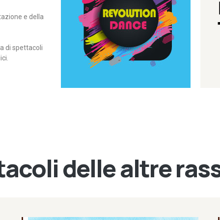
itazione e della
contemporanea – I Edizione
Rassegna di danza
Revolution Dance
di spettacoli
ci.
acoli delle altre ra