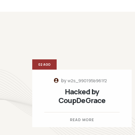
02 AGO
by
w2s_990195b961f2
Hacked by
CoupDeGrace
READ MORE