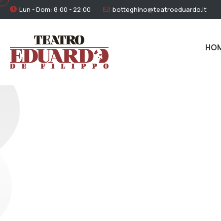
Lun - Dom: 8:00 - 22:00
botteghino@teatroeduardo.it
HO