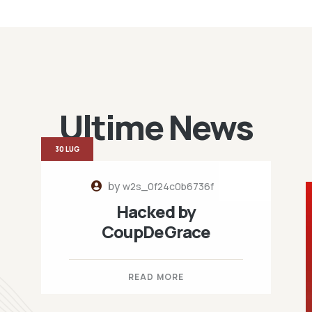
Ultime News
30 LUG
by
w2s_0f24c0b6736f
Hacked by
CoupDeGrace
READ MORE