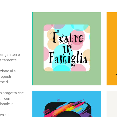
Continua
del teatro all’intera famiglia.
per far condividere e godere
rassegna di teatro concepita
er genitori e
Teatro In Famiglia è una
positamente
Teatro in famiglia
zione alla
roposti
rme di
un progetto che
oni con
ionale in
Continua
ova sul