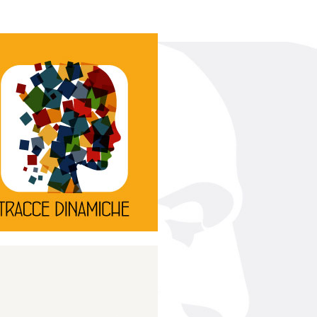
Continua
d’innovazione e sperimentale.
rassegna di teatro
Tracce Dinamiche è una
Tracce dinamiche
Continua