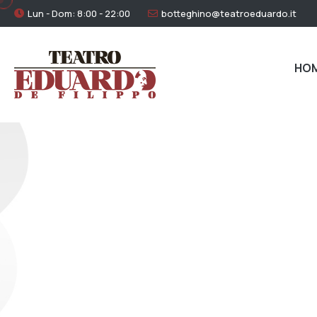
Lun - Dom: 8:00 - 22:00
botteghino@teatroeduardo.it
HO