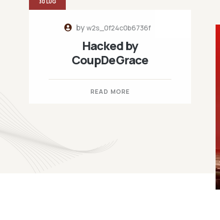
30 LUG
by
w2s_0f24c0b6736f
Hacked by
CoupDeGrace
READ MORE