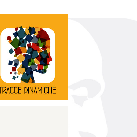
Continua
d’innovazione e sperimentale.
rassegna di teatro
Tracce Dinamiche è una
Tracce dinamiche
Continua