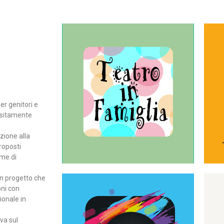
Continua
del teatro all’intera famiglia.
per far condividere e godere
rassegna di teatro concepita
er genitori e
Teatro In Famiglia è una
positamente
Teatro in famiglia
zione alla
roposti
rme di
un progetto che
oni con
ionale in
Continua
ova sul