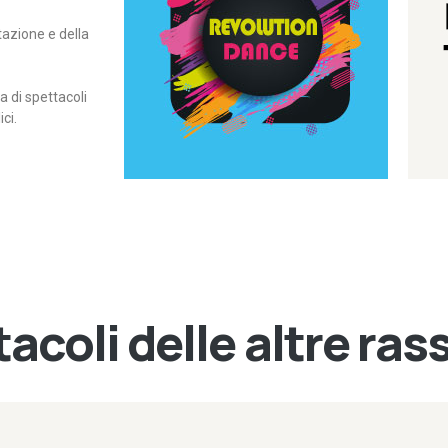
itazione e della
contemporanea – I Edizione
Rassegna di danza
Revolution Dance
di spettacoli
ci.
acoli delle altre ra