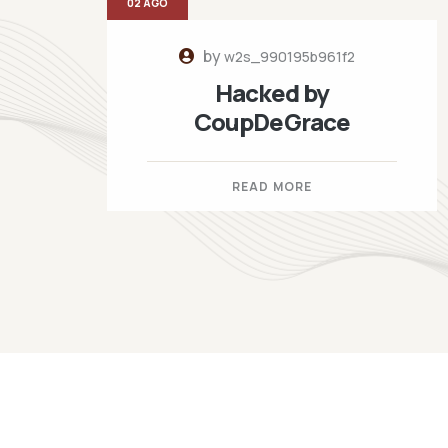
02 AGO
by
w2s_990195b961f2
Hacked by
CoupDeGrace
READ MORE