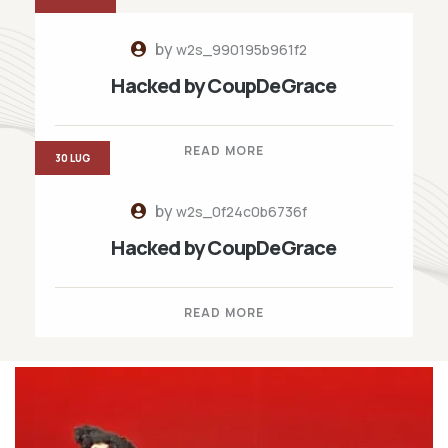
by
w2s_990195b961f2
Hacked by CoupDeGrace
READ MORE
30 LUG
by
w2s_0f24c0b6736f
Hacked by CoupDeGrace
READ MORE