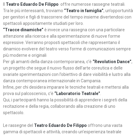
Il
Teatro Eduardo De Filippo
offre numerose rassegne teatrali.
Tra le più interessanti, troviamo
“Teatro in famiglia”
, un’opportunità
per genitori e figli di trascorrere del tempo insieme divertendosi con
spettacoli appositamente studiati per loro.
“Tracce dinamiche”
è invece una rassegna con una particolare
attenzione alla ricerca e alla sperimentazione di nuove forme
espressive. Verranno proposti spettacoli che rappresentano il
dinamico evolvere del teatro verso forme di comunicazioni sempre
più moderne e originali
Per gli amanti della danza contemporanea, c’è
“Revolution Dance”
,
un progetto che segue il nuovo flusso dell’arte coreutica e delle
svariate sperimentazioni con l’obiettivo di dare visibilità e lustro alla
danza contemporanea internazionale in Campania.
Infine, per chi desidera imparare le tecniche teatrali e mettersi alla
prova sul palcoscenico, c’è
“Laboratorio Teatrale”
.
Qui, i partecipanti hanno la possibilità di apprendere i segreti della
recitazione e della regia, collaborando alla creazione di uno
spettacolo.
Le rassegne del
Teatro Eduardo De Filippo
offrono una vasta
gamma di spettacoli e attività, creando un’esperienza teatrale