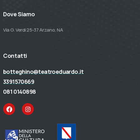
Dove Siamo
Via G. Verdi 25-37 Arzano, NA
Contatti
botteghino@teatroeduardo.it
3391570669
081 0140898