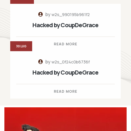
by
w2s_990195b961f2
Hacked by CoupDeGrace
READ MORE
30 LUG
by
w2s_0f24c0b6736f
Hacked by CoupDeGrace
READ MORE