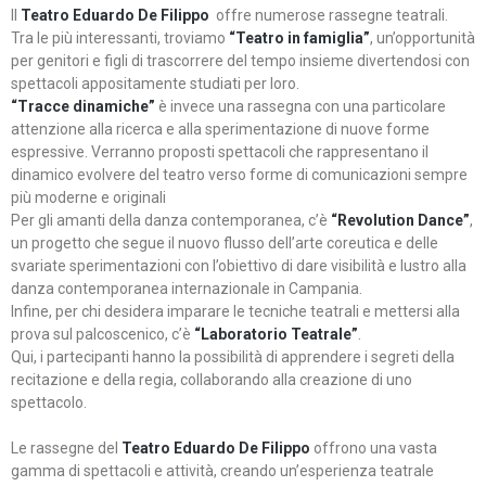
Il
Teatro Eduardo De Filippo
offre numerose rassegne teatrali.
Tra le più interessanti, troviamo
“Teatro in famiglia”
, un’opportunità
per genitori e figli di trascorrere del tempo insieme divertendosi con
spettacoli appositamente studiati per loro.
“Tracce dinamiche”
è invece una rassegna con una particolare
attenzione alla ricerca e alla sperimentazione di nuove forme
espressive. Verranno proposti spettacoli che rappresentano il
dinamico evolvere del teatro verso forme di comunicazioni sempre
più moderne e originali
Per gli amanti della danza contemporanea, c’è
“Revolution Dance”
,
un progetto che segue il nuovo flusso dell’arte coreutica e delle
svariate sperimentazioni con l’obiettivo di dare visibilità e lustro alla
danza contemporanea internazionale in Campania.
Infine, per chi desidera imparare le tecniche teatrali e mettersi alla
prova sul palcoscenico, c’è
“Laboratorio Teatrale”
.
Qui, i partecipanti hanno la possibilità di apprendere i segreti della
recitazione e della regia, collaborando alla creazione di uno
spettacolo.
Le rassegne del
Teatro Eduardo De Filippo
offrono una vasta
gamma di spettacoli e attività, creando un’esperienza teatrale