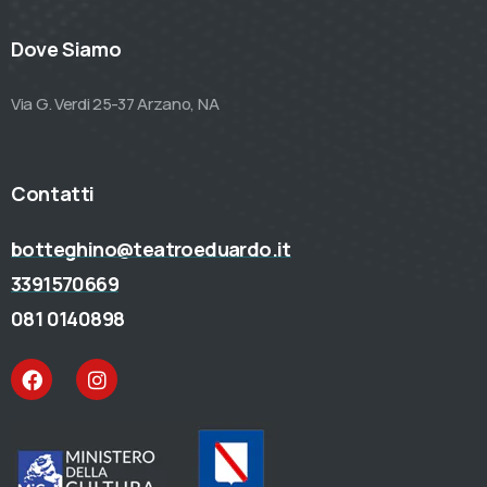
Dove Siamo
Via G. Verdi 25-37 Arzano, NA
Contatti
botteghino@teatroeduardo.it
3391570669
081 0140898