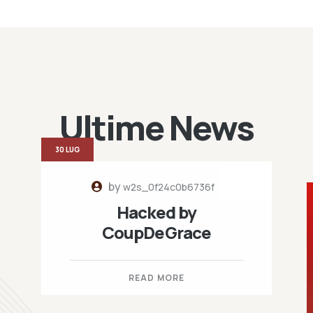
Ultime News
30 LUG
by
w2s_0f24c0b6736f
Hacked by
CoupDeGrace
READ MORE