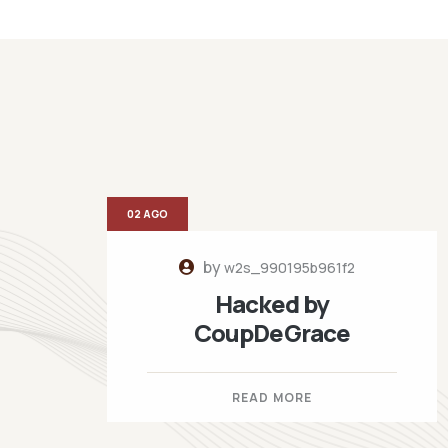
02 AGO
by
w2s_990195b961f2
Hacked by
CoupDeGrace
READ MORE