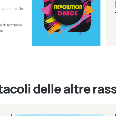
itazione e della
contemporanea – I Edizione
Rassegna di danza
Revolution Dance
di spettacoli
ci.
acoli delle altre ra