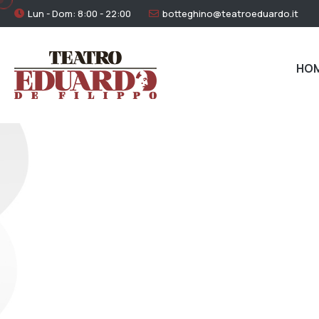
Lun - Dom: 8:00 - 22:00
botteghino@teatroeduardo.it
HO