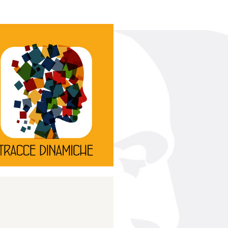
Continua
d’innovazione e sperimentale.
rassegna di teatro
Tracce Dinamiche è una
Tracce dinamiche
Continua