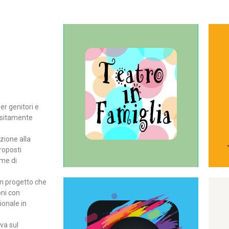
Continua
del teatro all’intera famiglia.
per far condividere e godere
rassegna di teatro concepita
er genitori e
Teatro In Famiglia è una
positamente
Teatro in famiglia
zione alla
roposti
rme di
un progetto che
oni con
ionale in
Continua
ova sul