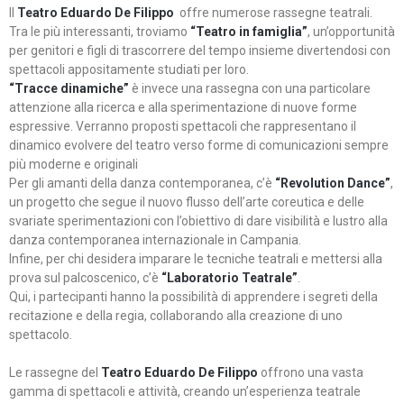
Il
Teatro Eduardo De Filippo
offre numerose rassegne teatrali.
Tra le più interessanti, troviamo
“Teatro in famiglia”
, un’opportunità
per genitori e figli di trascorrere del tempo insieme divertendosi con
spettacoli appositamente studiati per loro.
“Tracce dinamiche”
è invece una rassegna con una particolare
attenzione alla ricerca e alla sperimentazione di nuove forme
espressive. Verranno proposti spettacoli che rappresentano il
dinamico evolvere del teatro verso forme di comunicazioni sempre
più moderne e originali
Per gli amanti della danza contemporanea, c’è
“Revolution Dance”
,
un progetto che segue il nuovo flusso dell’arte coreutica e delle
svariate sperimentazioni con l’obiettivo di dare visibilità e lustro alla
danza contemporanea internazionale in Campania.
Infine, per chi desidera imparare le tecniche teatrali e mettersi alla
prova sul palcoscenico, c’è
“Laboratorio Teatrale”
.
Qui, i partecipanti hanno la possibilità di apprendere i segreti della
recitazione e della regia, collaborando alla creazione di uno
spettacolo.
Le rassegne del
Teatro Eduardo De Filippo
offrono una vasta
gamma di spettacoli e attività, creando un’esperienza teatrale