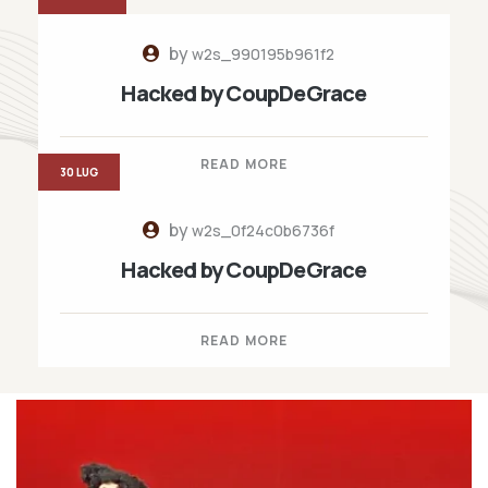
by
w2s_990195b961f2
Hacked by CoupDeGrace
READ MORE
30 LUG
by
w2s_0f24c0b6736f
Hacked by CoupDeGrace
READ MORE