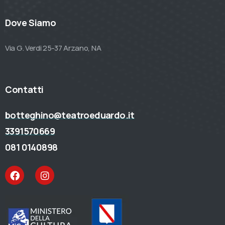
Dove Siamo
Via G. Verdi 25-37 Arzano, NA
Contatti
botteghino@teatroeduardo.it
3391570669
081 0140898