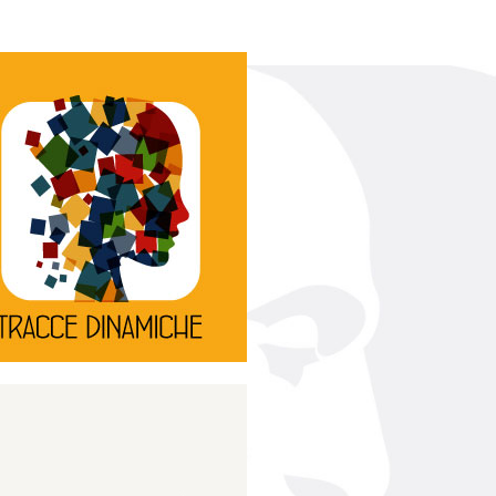
Continua
d’innovazione e sperimentale.
rassegna di teatro
Tracce Dinamiche è una
Tracce dinamiche
Continua