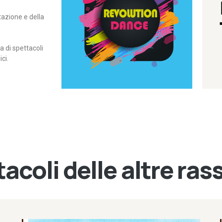
itazione e della
contemporanea – I Edizione
Rassegna di danza
Revolution Dance
di spettacoli
ci.
acoli delle altre ra