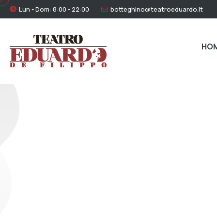
Lun - Dom: 8:00 - 22:00
botteghino@teatroeduardo.it
HO