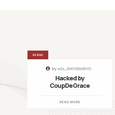
02 AGO
by
w2s_990195b961f2
Hacked by
CoupDeGrace
READ MORE