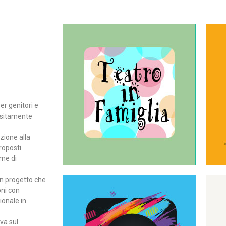
Continua
del teatro all’intera famiglia.
per far condividere e godere
rassegna di teatro concepita
er genitori e
Teatro In Famiglia è una
positamente
Teatro in famiglia
zione alla
roposti
rme di
un progetto che
oni con
ionale in
Continua
ova sul