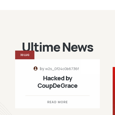
Ultime News
30 LUG
by
w2s_0f24c0b6736f
Hacked by
CoupDeGrace
READ MORE