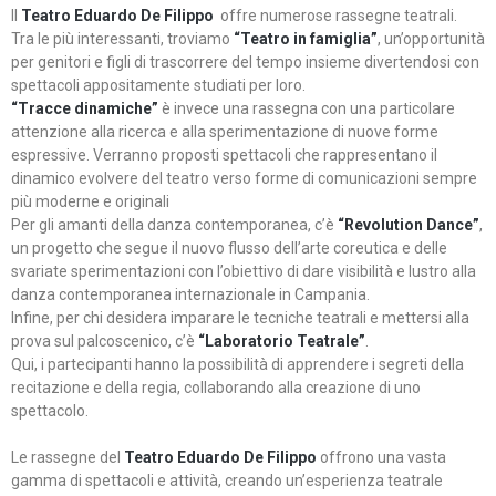
Il
Teatro Eduardo De Filippo
offre numerose rassegne teatrali.
Tra le più interessanti, troviamo
“Teatro in famiglia”
, un’opportunità
per genitori e figli di trascorrere del tempo insieme divertendosi con
spettacoli appositamente studiati per loro.
“Tracce dinamiche”
è invece una rassegna con una particolare
attenzione alla ricerca e alla sperimentazione di nuove forme
espressive. Verranno proposti spettacoli che rappresentano il
dinamico evolvere del teatro verso forme di comunicazioni sempre
più moderne e originali
Per gli amanti della danza contemporanea, c’è
“Revolution Dance”
,
un progetto che segue il nuovo flusso dell’arte coreutica e delle
svariate sperimentazioni con l’obiettivo di dare visibilità e lustro alla
danza contemporanea internazionale in Campania.
Infine, per chi desidera imparare le tecniche teatrali e mettersi alla
prova sul palcoscenico, c’è
“Laboratorio Teatrale”
.
Qui, i partecipanti hanno la possibilità di apprendere i segreti della
recitazione e della regia, collaborando alla creazione di uno
spettacolo.
Le rassegne del
Teatro Eduardo De Filippo
offrono una vasta
gamma di spettacoli e attività, creando un’esperienza teatrale