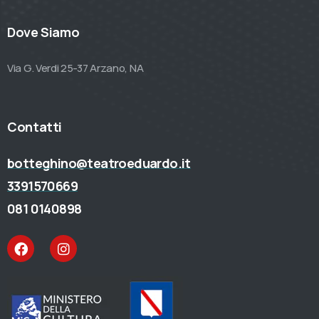
Dove Siamo
Via G. Verdi 25-37 Arzano, NA
Contatti
botteghino@teatroeduardo.it
3391570669
081 0140898