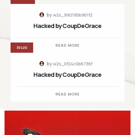
by
w2s_990195b961f2
Hacked by CoupDeGrace
READ MORE
30 LUG
by
w2s_0f24c0b6736f
Hacked by CoupDeGrace
READ MORE