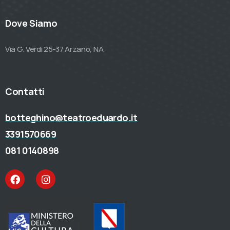
Dove Siamo
Via G. Verdi 25-37 Arzano, NA
Contatti
botteghino@teatroeduardo.it
3391570669
081 0140898