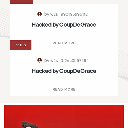
by
w2s_990195b961f2
Hacked by CoupDeGrace
READ MORE
30 LUG
by
w2s_0f24c0b6736f
Hacked by CoupDeGrace
READ MORE