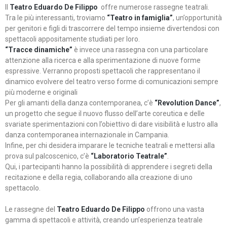
Il
Teatro Eduardo De Filippo
offre numerose rassegne teatrali.
Tra le più interessanti, troviamo
“Teatro in famiglia”
, un’opportunità
per genitori e figli di trascorrere del tempo insieme divertendosi con
spettacoli appositamente studiati per loro.
“Tracce dinamiche”
è invece una rassegna con una particolare
attenzione alla ricerca e alla sperimentazione di nuove forme
espressive. Verranno proposti spettacoli che rappresentano il
dinamico evolvere del teatro verso forme di comunicazioni sempre
più moderne e originali
Per gli amanti della danza contemporanea, c’è
“Revolution Dance”
,
un progetto che segue il nuovo flusso dell’arte coreutica e delle
svariate sperimentazioni con l’obiettivo di dare visibilità e lustro alla
danza contemporanea internazionale in Campania.
Infine, per chi desidera imparare le tecniche teatrali e mettersi alla
prova sul palcoscenico, c’è
“Laboratorio Teatrale”
.
Qui, i partecipanti hanno la possibilità di apprendere i segreti della
recitazione e della regia, collaborando alla creazione di uno
spettacolo.
Le rassegne del
Teatro Eduardo De Filippo
offrono una vasta
gamma di spettacoli e attività, creando un’esperienza teatrale