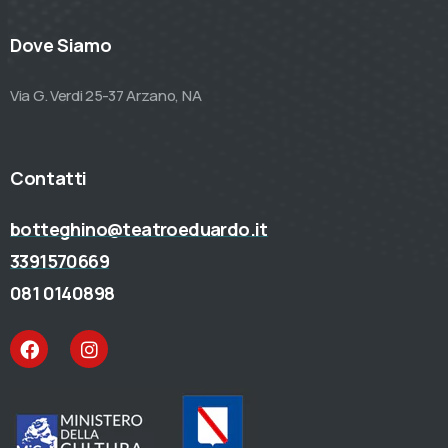
Dove Siamo
Via G. Verdi 25-37 Arzano, NA
Contatti
botteghino@teatroeduardo.it
3391570669
081 0140898