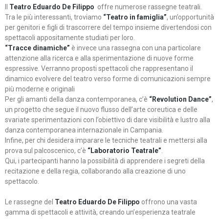
Il
Teatro Eduardo De Filippo
offre numerose rassegne teatrali.
Tra le più interessanti, troviamo
“Teatro in famiglia”
, un’opportunità
per genitori e figli di trascorrere del tempo insieme divertendosi con
spettacoli appositamente studiati per loro.
“Tracce dinamiche”
è invece una rassegna con una particolare
attenzione alla ricerca e alla sperimentazione di nuove forme
espressive. Verranno proposti spettacoli che rappresentano il
dinamico evolvere del teatro verso forme di comunicazioni sempre
più moderne e originali
Per gli amanti della danza contemporanea, c’è
“Revolution Dance”
,
un progetto che segue il nuovo flusso dell’arte coreutica e delle
svariate sperimentazioni con l’obiettivo di dare visibilità e lustro alla
danza contemporanea internazionale in Campania.
Infine, per chi desidera imparare le tecniche teatrali e mettersi alla
prova sul palcoscenico, c’è
“Laboratorio Teatrale”
.
Qui, i partecipanti hanno la possibilità di apprendere i segreti della
recitazione e della regia, collaborando alla creazione di uno
spettacolo.
Le rassegne del
Teatro Eduardo De Filippo
offrono una vasta
gamma di spettacoli e attività, creando un’esperienza teatrale