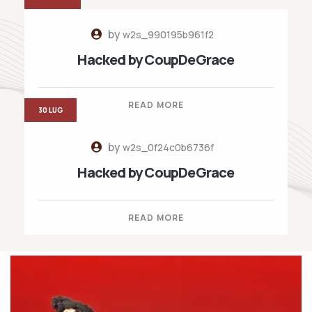
by
w2s_990195b961f2
Hacked by CoupDeGrace
READ MORE
30 LUG
by
w2s_0f24c0b6736f
Hacked by CoupDeGrace
READ MORE