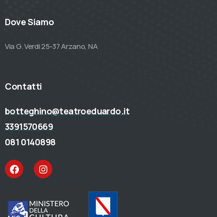
Dove Siamo
Via G. Verdi 25-37 Arzano, NA
Contatti
botteghino@teatroeduardo.it
3391570669
081 0140898