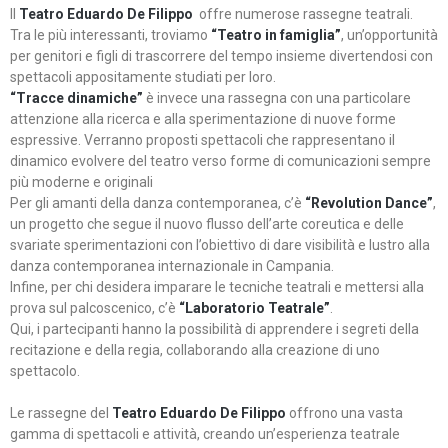
Il
Teatro Eduardo De Filippo
offre numerose rassegne teatrali.
Tra le più interessanti, troviamo
“Teatro in famiglia”
, un’opportunità
per genitori e figli di trascorrere del tempo insieme divertendosi con
spettacoli appositamente studiati per loro.
“Tracce dinamiche”
è invece una rassegna con una particolare
attenzione alla ricerca e alla sperimentazione di nuove forme
espressive. Verranno proposti spettacoli che rappresentano il
dinamico evolvere del teatro verso forme di comunicazioni sempre
più moderne e originali
Per gli amanti della danza contemporanea, c’è
“Revolution Dance”
,
un progetto che segue il nuovo flusso dell’arte coreutica e delle
svariate sperimentazioni con l’obiettivo di dare visibilità e lustro alla
danza contemporanea internazionale in Campania.
Infine, per chi desidera imparare le tecniche teatrali e mettersi alla
prova sul palcoscenico, c’è
“Laboratorio Teatrale”
.
Qui, i partecipanti hanno la possibilità di apprendere i segreti della
recitazione e della regia, collaborando alla creazione di uno
spettacolo.
Le rassegne del
Teatro Eduardo De Filippo
offrono una vasta
gamma di spettacoli e attività, creando un’esperienza teatrale