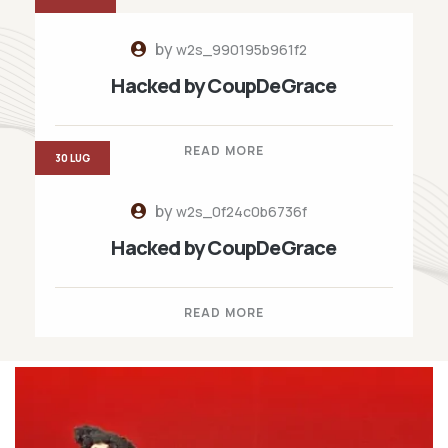
by
w2s_990195b961f2
Hacked by CoupDeGrace
READ MORE
30 LUG
by
w2s_0f24c0b6736f
Hacked by CoupDeGrace
READ MORE