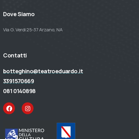
Dove Siamo
Via G. Verdi 25-37 Arzano, NA
Contatti
botteghino@teatroeduardo.it
3391570669
081 0140898