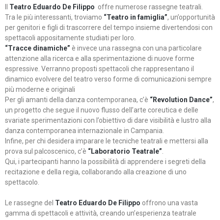
Il
Teatro Eduardo De Filippo
offre numerose rassegne teatrali.
Tra le più interessanti, troviamo
“Teatro in famiglia”
, un’opportunità
per genitori e figli di trascorrere del tempo insieme divertendosi con
spettacoli appositamente studiati per loro.
“Tracce dinamiche”
è invece una rassegna con una particolare
attenzione alla ricerca e alla sperimentazione di nuove forme
espressive. Verranno proposti spettacoli che rappresentano il
dinamico evolvere del teatro verso forme di comunicazioni sempre
più moderne e originali
Per gli amanti della danza contemporanea, c’è
“Revolution Dance”
,
un progetto che segue il nuovo flusso dell’arte coreutica e delle
svariate sperimentazioni con l’obiettivo di dare visibilità e lustro alla
danza contemporanea internazionale in Campania.
Infine, per chi desidera imparare le tecniche teatrali e mettersi alla
prova sul palcoscenico, c’è
“Laboratorio Teatrale”
.
Qui, i partecipanti hanno la possibilità di apprendere i segreti della
recitazione e della regia, collaborando alla creazione di uno
spettacolo.
Le rassegne del
Teatro Eduardo De Filippo
offrono una vasta
gamma di spettacoli e attività, creando un’esperienza teatrale