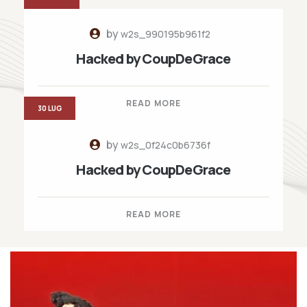
by
w2s_990195b961f2
Hacked by CoupDeGrace
READ MORE
30 LUG
by
w2s_0f24c0b6736f
Hacked by CoupDeGrace
READ MORE