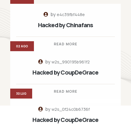
by
e4c39fbf448e
Hacked by Chinafans
READ MORE
02 AGO
by
w2s_990195b961f2
Hacked by CoupDeGrace
READ MORE
30 LUG
by
w2s_0f24c0b6736f
Hacked by CoupDeGrace