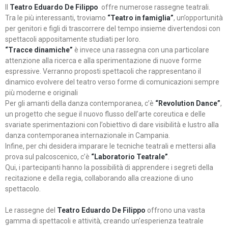
Il
Teatro Eduardo De Filippo
offre numerose rassegne teatrali.
Tra le più interessanti, troviamo
“Teatro in famiglia”
, un’opportunità
per genitori e figli di trascorrere del tempo insieme divertendosi con
spettacoli appositamente studiati per loro.
“Tracce dinamiche”
è invece una rassegna con una particolare
attenzione alla ricerca e alla sperimentazione di nuove forme
espressive. Verranno proposti spettacoli che rappresentano il
dinamico evolvere del teatro verso forme di comunicazioni sempre
più moderne e originali
Per gli amanti della danza contemporanea, c’è
“Revolution Dance”
,
un progetto che segue il nuovo flusso dell’arte coreutica e delle
svariate sperimentazioni con l’obiettivo di dare visibilità e lustro alla
danza contemporanea internazionale in Campania.
Infine, per chi desidera imparare le tecniche teatrali e mettersi alla
prova sul palcoscenico, c’è
“Laboratorio Teatrale”
.
Qui, i partecipanti hanno la possibilità di apprendere i segreti della
recitazione e della regia, collaborando alla creazione di uno
spettacolo.
Le rassegne del
Teatro Eduardo De Filippo
offrono una vasta
gamma di spettacoli e attività, creando un’esperienza teatrale