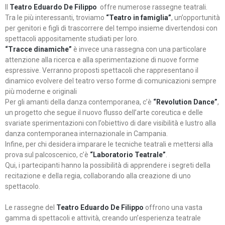
Il
Teatro Eduardo De Filippo
offre numerose rassegne teatrali.
Tra le più interessanti, troviamo
“Teatro in famiglia”
, un’opportunità
per genitori e figli di trascorrere del tempo insieme divertendosi con
spettacoli appositamente studiati per loro.
“Tracce dinamiche”
è invece una rassegna con una particolare
attenzione alla ricerca e alla sperimentazione di nuove forme
espressive. Verranno proposti spettacoli che rappresentano il
dinamico evolvere del teatro verso forme di comunicazioni sempre
più moderne e originali
Per gli amanti della danza contemporanea, c’è
“Revolution Dance”
,
un progetto che segue il nuovo flusso dell’arte coreutica e delle
svariate sperimentazioni con l’obiettivo di dare visibilità e lustro alla
danza contemporanea internazionale in Campania.
Infine, per chi desidera imparare le tecniche teatrali e mettersi alla
prova sul palcoscenico, c’è
“Laboratorio Teatrale”
.
Qui, i partecipanti hanno la possibilità di apprendere i segreti della
recitazione e della regia, collaborando alla creazione di uno
spettacolo.
Le rassegne del
Teatro Eduardo De Filippo
offrono una vasta
gamma di spettacoli e attività, creando un’esperienza teatrale