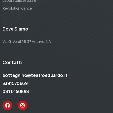
Laboratorio teatrale
Revolution dance
Dove Siamo
Via G. Verdi 25-37 Arzano, NA
Contatti
botteghino@teatroeduardo.it
3391570669
081 0140898