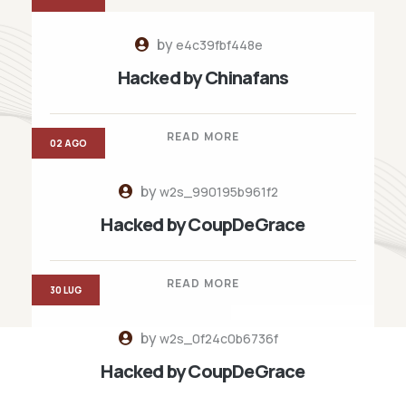
by
e4c39fbf448e
Hacked by Chinafans
READ MORE
02 AGO
by
w2s_990195b961f2
Hacked by CoupDeGrace
READ MORE
30 LUG
by
w2s_0f24c0b6736f
Hacked by CoupDeGrace