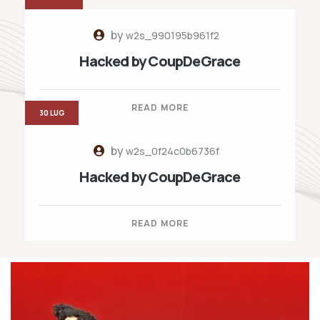
by
w2s_990195b961f2
Hacked by CoupDeGrace
READ MORE
30 LUG
by
w2s_0f24c0b6736f
Hacked by CoupDeGrace
READ MORE