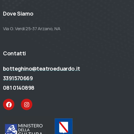
Dove Siamo
Via G. Verdi 25-37 Arzano, NA
Contatti
botteghino@teatroeduardo.it
3391570669
081 0140898