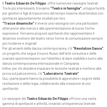
Il
Teatro Eduardo De Filippo
offre numerose rassegne teatrali.
Tra le più interessanti, troviamo
“Teatro in famiglia”
, un’opportunità
per genitori e figli di trascorrere del tempo insieme divertendosi con
spettacoli appositamente studiati per loro.
“Tracce dinamiche”
è invece una rassegna con una particolare
attenzione alla ricerca e alla sperimentazione di nuove forme
espressive. Verranno proposti spettacoli che rappresentano il
dinamico evolvere del teatro verso forme di comunicazioni sempre
più moderne e originali
Per gli amanti della danza contemporanea, c’è
“Revolution Dance”
,
un progetto che segue il nuovo flusso dell’arte coreutica e delle
svariate sperimentazioni con l’obiettivo di dare visibilità e lustro alla
danza contemporanea internazionale in Campania.
Infine, per chi desidera imparare le tecniche teatrali e mettersi alla
prova sul palcoscenico, c’è
“Laboratorio Teatrale”
.
Qui, i partecipanti hanno la possibilità di apprendere i segreti della
recitazione e della regia, collaborando alla creazione di uno
spettacolo.
Le rassegne del
Teatro Eduardo De Filippo
offrono una vasta
gamma di spettacoli e attività, creando un’esperienza teatrale