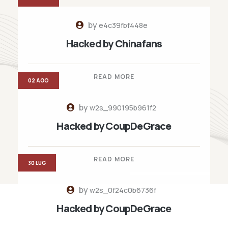
by
e4c39fbf448e
Hacked by Chinafans
READ MORE
02 AGO
by
w2s_990195b961f2
Hacked by CoupDeGrace
READ MORE
30 LUG
by
w2s_0f24c0b6736f
Hacked by CoupDeGrace