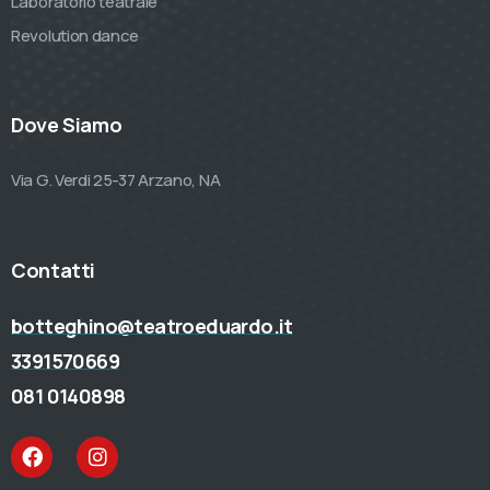
Laboratorio teatrale
Revolution dance
Dove Siamo
Via G. Verdi 25-37 Arzano, NA
Contatti
botteghino@teatroeduardo.it
3391570669
081 0140898