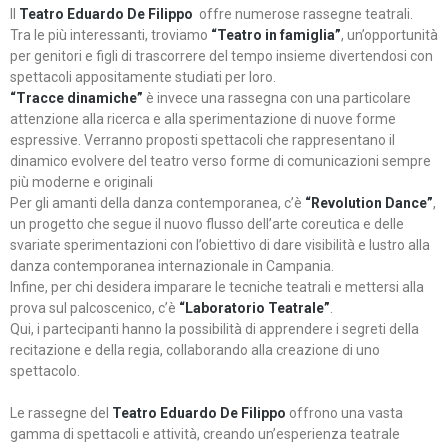
Il
Teatro Eduardo De Filippo
offre numerose rassegne teatrali.
Tra le più interessanti, troviamo
“Teatro in famiglia”
, un’opportunità
per genitori e figli di trascorrere del tempo insieme divertendosi con
spettacoli appositamente studiati per loro.
“Tracce dinamiche”
è invece una rassegna con una particolare
attenzione alla ricerca e alla sperimentazione di nuove forme
espressive. Verranno proposti spettacoli che rappresentano il
dinamico evolvere del teatro verso forme di comunicazioni sempre
più moderne e originali
Per gli amanti della danza contemporanea, c’è
“Revolution Dance”
,
un progetto che segue il nuovo flusso dell’arte coreutica e delle
svariate sperimentazioni con l’obiettivo di dare visibilità e lustro alla
danza contemporanea internazionale in Campania.
Infine, per chi desidera imparare le tecniche teatrali e mettersi alla
prova sul palcoscenico, c’è
“Laboratorio Teatrale”
.
Qui, i partecipanti hanno la possibilità di apprendere i segreti della
recitazione e della regia, collaborando alla creazione di uno
spettacolo.
Le rassegne del
Teatro Eduardo De Filippo
offrono una vasta
gamma di spettacoli e attività, creando un’esperienza teatrale