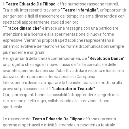
Il
Teatro Eduardo De Filippo
offre numerose rassegne teatrali.
Tra le più interessanti, troviamo
“Teatro in famiglia”
, un’opportunità
per genitori e figli di trascorrere del tempo insieme divertendosi con
spettacoli appositamente studiati per loro.
“Tracce dinamiche”
è invece una rassegna con una particolare
attenzione alla ricerca e alla sperimentazione di nuove forme
espressive. Verranno proposti spettacoli che rappresentano il
dinamico evolvere del teatro verso forme di comunicazioni sempre
più moderne e originali
Per gli amanti della danza contemporanea, c’è
“Revolution Dance”
,
un progetto che segue il nuovo flusso dell’arte coreutica e delle
svariate sperimentazioni con l’obiettivo di dare visibilità e lustro alla
danza contemporanea internazionale in Campania.
Infine, per chi desidera imparare le tecniche teatrali e mettersi alla
prova sul palcoscenico, c’è
“Laboratorio Teatrale”
.
Qui, i partecipanti hanno la possibilità di apprendere i segreti della
recitazione e della regia, collaborando alla creazione di uno
spettacolo.
Le rassegne del
Teatro Eduardo De Filippo
offrono una vasta
gamma di spettacoli e attività, creando un’esperienza teatrale