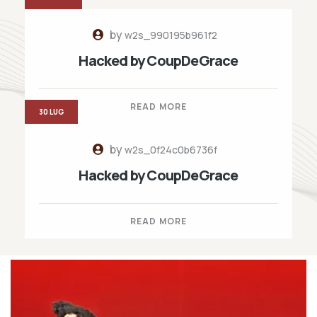
by
w2s_990195b961f2
Hacked by CoupDeGrace
READ MORE
30 LUG
by
w2s_0f24c0b6736f
Hacked by CoupDeGrace
READ MORE