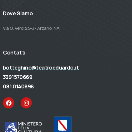
Dove Siamo
Via G. Verdi 25-37 Arzano, NA
Contatti
botteghino@teatroeduardo.it
3391570669
081 0140898