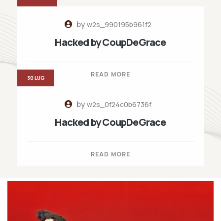
by
w2s_990195b961f2
Hacked by CoupDeGrace
READ MORE
30 LUG
by
w2s_0f24c0b6736f
Hacked by CoupDeGrace
READ MORE