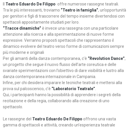
Il
Teatro Eduardo De Filippo
offre numerose rassegne teatrali.
Tra le più interessanti, troviamo
“Teatro in famiglia”
, un’opportunità
per genitori e figli di trascorrere del tempo insieme divertendosi con
spettacoli appositamente studiati per loro.
“Tracce dinamiche”
è invece una rassegna con una particolare
attenzione alla ricerca e alla sperimentazione di nuove forme
espressive. Verranno proposti spettacoli che rappresentano il
dinamico evolvere del teatro verso forme di comunicazioni sempre
più moderne e originali
Per gli amanti della danza contemporanea, c’è
“Revolution Dance”
,
un progetto che segue il nuovo flusso dell’arte coreutica e delle
svariate sperimentazioni con l’obiettivo di dare visibilità e lustro alla
danza contemporanea internazionale in Campania.
Infine, per chi desidera imparare le tecniche teatrali e mettersi alla
prova sul palcoscenico, c’è
“Laboratorio Teatrale”
.
Qui, i partecipanti hanno la possibilità di apprendere i segreti della
recitazione e della regia, collaborando alla creazione di uno
spettacolo.
Le rassegne del
Teatro Eduardo De Filippo
offrono una vasta
gamma di spettacoli e attività, creando un’esperienza teatrale