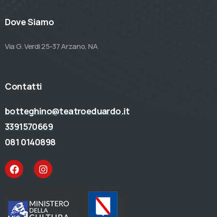
Dove Siamo
Via G. Verdi 25-37 Arzano, NA
Contatti
botteghino@teatroeduardo.it
3391570669
081 0140898