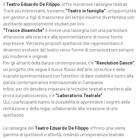
Il
Teatro Eduardo De Filippo
offre numerose rassegne teatrali.
Tra le più interessanti, troviamo
“Teatro in famiglia”
, un’opportunità
per genitori e figli di trascorrere del tempo insieme divertendosi con
spettacoli appositamente studiati per loro.
“Tracce dinamiche”
è invece una rassegna con una particolare
attenzione alla ricerca e alla sperimentazione di nuove forme
espressive. Verranno proposti spettacoli che rappresentano il
dinamico evolvere del teatro verso forme di comunicazioni sempre
più moderne e originali
Per gli amanti della danza contemporanea, c’è
“Revolution Dance”
,
un progetto che segue il nuovo flusso dell’arte coreutica e delle
svariate sperimentazioni con l’obiettivo di dare visibilità e lustro alla
danza contemporanea internazionale in Campania.
Infine, per chi desidera imparare le tecniche teatrali e mettersi alla
prova sul palcoscenico, c’è
“Laboratorio Teatrale”
.
Qui, i partecipanti hanno la possibilità di apprendere i segreti della
recitazione e della regia, collaborando alla creazione di uno
spettacolo.
Le rassegne del
Teatro Eduardo De Filippo
offrono una vasta
gamma di spettacoli e attività, creando un’esperienza teatrale