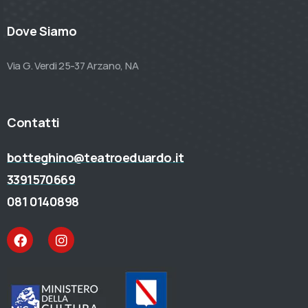
Dove Siamo
Via G. Verdi 25-37 Arzano, NA
Contatti
botteghino@teatroeduardo.it
3391570669
081 0140898