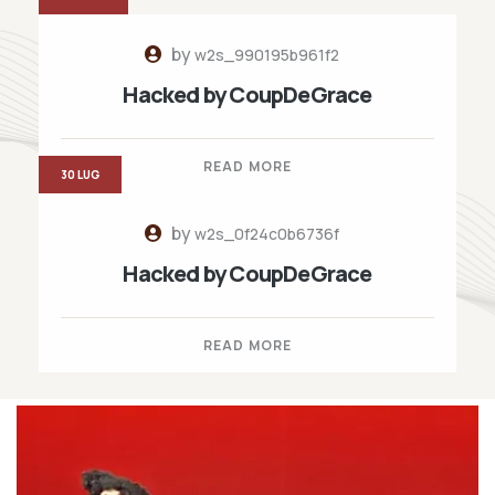
by
w2s_990195b961f2
Hacked by CoupDeGrace
READ MORE
30 LUG
by
w2s_0f24c0b6736f
Hacked by CoupDeGrace
READ MORE