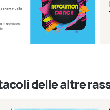
itazione e della
contemporanea – I Edizione
Rassegna di danza
Revolution Dance
di spettacoli
ci.
acoli delle altre ra