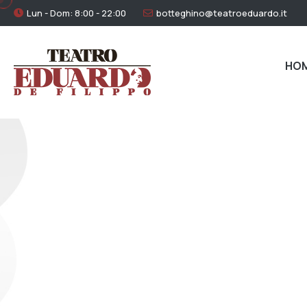
Lun - Dom: 8:00 - 22:00
botteghino@teatroeduardo.it
HO