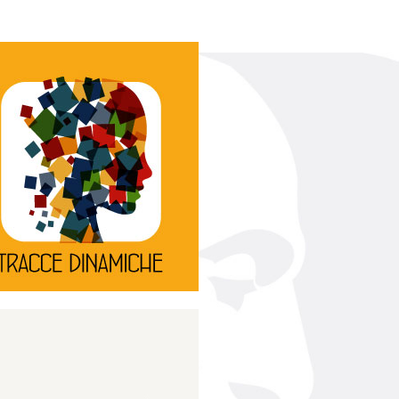
Continua
d’innovazione e sperimentale.
rassegna di teatro
Tracce Dinamiche è una
Tracce dinamiche
Continua