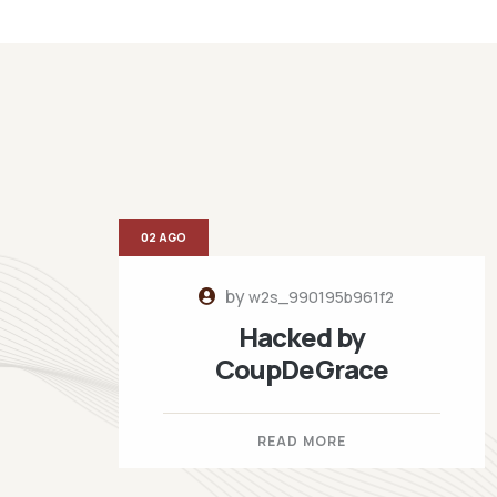
02 AGO
by
w2s_990195b961f2
Hacked by
CoupDeGrace
READ MORE