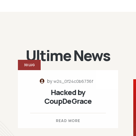
Ultime News
30 LUG
by
w2s_0f24c0b6736f
Hacked by
CoupDeGrace
READ MORE