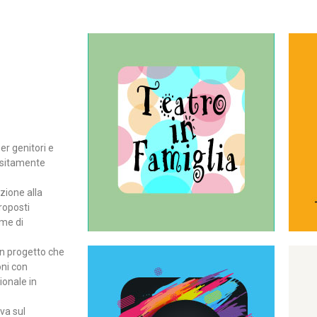
Continua
del teatro all’intera famiglia.
per far condividere e godere
rassegna di teatro concepita
er genitori e
Teatro In Famiglia è una
positamente
Teatro in famiglia
zione alla
roposti
rme di
un progetto che
oni con
ionale in
Continua
ova sul