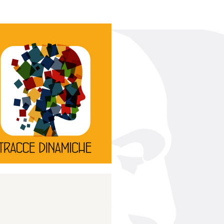
Continua
d’innovazione e sperimentale.
rassegna di teatro
Tracce Dinamiche è una
Tracce dinamiche
Continua