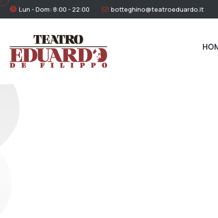
Lun - Dom: 8:00 - 22:00
botteghino@teatroeduardo.it
HO