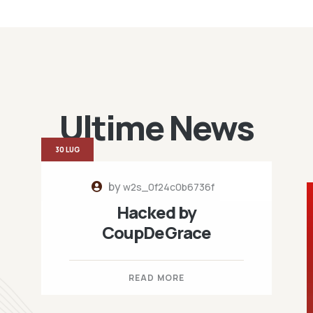
Ultime News
30 LUG
by
w2s_0f24c0b6736f
Hacked by
CoupDeGrace
READ MORE