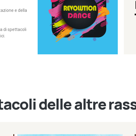
itazione e della
contemporanea – I Edizione
Rassegna di danza
Revolution Dance
di spettacoli
ci.
acoli delle altre ra