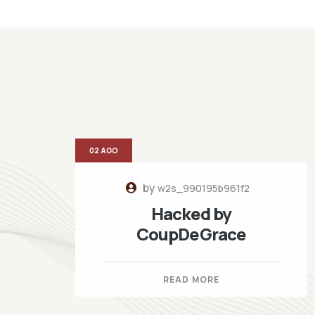
02 AGO
by
w2s_990195b961f2
Hacked by
CoupDeGrace
READ MORE