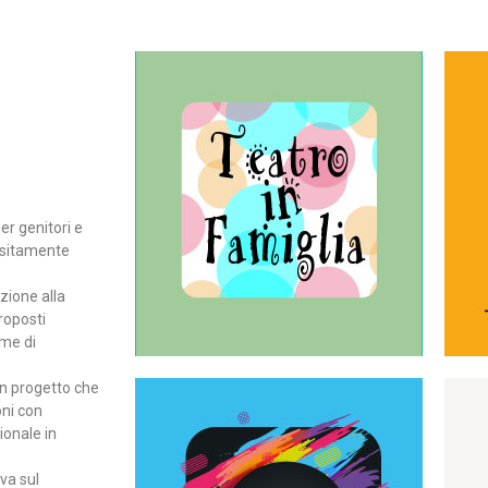
Continua
del teatro all’intera famiglia.
per far condividere e godere
rassegna di teatro concepita
er genitori e
Teatro In Famiglia è una
positamente
Teatro in famiglia
zione alla
roposti
rme di
un progetto che
oni con
ionale in
Continua
ova sul