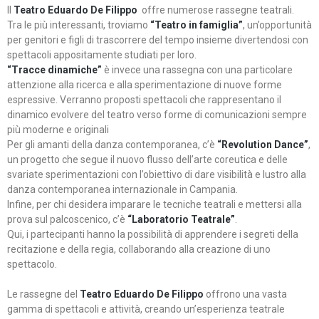
Il
Teatro Eduardo De Filippo
offre numerose rassegne teatrali.
Tra le più interessanti, troviamo
“Teatro in famiglia”
, un’opportunità
per genitori e figli di trascorrere del tempo insieme divertendosi con
spettacoli appositamente studiati per loro.
“Tracce dinamiche”
è invece una rassegna con una particolare
attenzione alla ricerca e alla sperimentazione di nuove forme
espressive. Verranno proposti spettacoli che rappresentano il
dinamico evolvere del teatro verso forme di comunicazioni sempre
più moderne e originali
Per gli amanti della danza contemporanea, c’è
“Revolution Dance”
,
un progetto che segue il nuovo flusso dell’arte coreutica e delle
svariate sperimentazioni con l’obiettivo di dare visibilità e lustro alla
danza contemporanea internazionale in Campania.
Infine, per chi desidera imparare le tecniche teatrali e mettersi alla
prova sul palcoscenico, c’è
“Laboratorio Teatrale”
.
Qui, i partecipanti hanno la possibilità di apprendere i segreti della
recitazione e della regia, collaborando alla creazione di uno
spettacolo.
Le rassegne del
Teatro Eduardo De Filippo
offrono una vasta
gamma di spettacoli e attività, creando un’esperienza teatrale