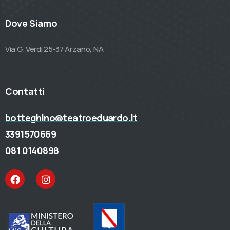
Dove Siamo
Via G. Verdi 25-37 Arzano, NA
Contatti
botteghino@teatroeduardo.it
3391570669
081 0140898