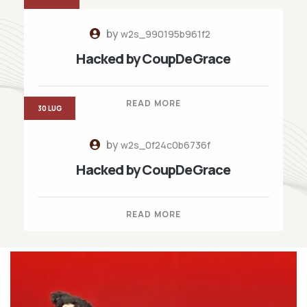
by
w2s_990195b961f2
Hacked by CoupDeGrace
READ MORE
30 LUG
by
w2s_0f24c0b6736f
Hacked by CoupDeGrace
READ MORE