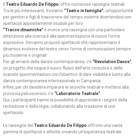
Il
Teatro Eduardo De Filippo
offre numerose rassegne teatrali.
Tra le più interessanti, troviamo
“Teatro in famiglia”
, un’opportunità
per genitori e figli di trascorrere del tempo insieme divertendosi con
spettacoli appositamente studiati per loro.
“Tracce dinamiche”
è invece una rassegna con una particolare
attenzione alla ricerca e alla sperimentazione di nuove forme
espressive. Verranno proposti spettacoli che rappresentano il
dinamico evolvere del teatro verso forme di comunicazioni sempre
più moderne e originali
Per gli amanti della danza contemporanea, c’è
“Revolution Dance”
,
un progetto che segue il nuovo flusso dell’arte coreutica e delle
svariate sperimentazioni con l’obiettivo di dare visibilità e lustro alla
danza contemporanea internazionale in Campania.
Infine, per chi desidera imparare le tecniche teatrali e mettersi alla
prova sul palcoscenico, c’è
“Laboratorio Teatrale”
.
Qui, i partecipanti hanno la possibilità di apprendere i segreti della
recitazione e della regia, collaborando alla creazione di uno
spettacolo.
Le rassegne del
Teatro Eduardo De Filippo
offrono una vasta
gamma di spettacoli e attività, creando un’esperienza teatrale