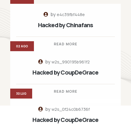
by
e4c39fbf448e
Hacked by Chinafans
READ MORE
02 AGO
by
w2s_990195b961f2
Hacked by CoupDeGrace
READ MORE
30 LUG
by
w2s_0f24c0b6736f
Hacked by CoupDeGrace