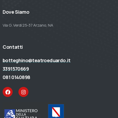
Dove Siamo
Via G. Verdi 25-37 Arzano, NA
Contatti
botteghino@teatroeduardo.it
3391570669
081 0140898