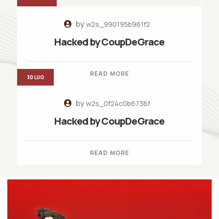
by
w2s_990195b961f2
Hacked by CoupDeGrace
READ MORE
30 LUG
by
w2s_0f24c0b6736f
Hacked by CoupDeGrace
READ MORE