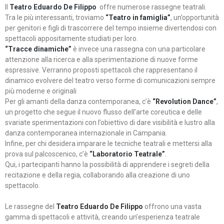
Il
Teatro Eduardo De Filippo
offre numerose rassegne teatrali.
Tra le più interessanti, troviamo
“Teatro in famiglia”
, un’opportunità
per genitori e figli di trascorrere del tempo insieme divertendosi con
spettacoli appositamente studiati per loro.
“Tracce dinamiche”
è invece una rassegna con una particolare
attenzione alla ricerca e alla sperimentazione di nuove forme
espressive. Verranno proposti spettacoli che rappresentano il
dinamico evolvere del teatro verso forme di comunicazioni sempre
più moderne e originali
Per gli amanti della danza contemporanea, c’è
“Revolution Dance”
,
un progetto che segue il nuovo flusso dell’arte coreutica e delle
svariate sperimentazioni con l’obiettivo di dare visibilità e lustro alla
danza contemporanea internazionale in Campania.
Infine, per chi desidera imparare le tecniche teatrali e mettersi alla
prova sul palcoscenico, c’è
“Laboratorio Teatrale”
.
Qui, i partecipanti hanno la possibilità di apprendere i segreti della
recitazione e della regia, collaborando alla creazione di uno
spettacolo.
Le rassegne del
Teatro Eduardo De Filippo
offrono una vasta
gamma di spettacoli e attività, creando un’esperienza teatrale