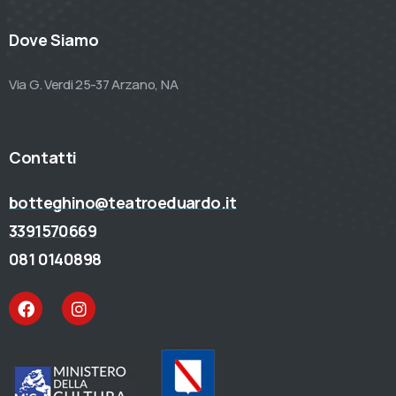
Dove Siamo
Via G. Verdi 25-37 Arzano, NA
Contatti
botteghino@teatroeduardo.it
3391570669
081 0140898