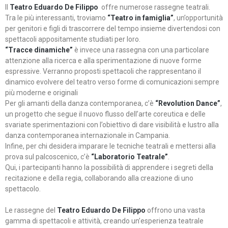
Il
Teatro Eduardo De Filippo
offre numerose rassegne teatrali.
Tra le più interessanti, troviamo
“Teatro in famiglia”
, un’opportunità
per genitori e figli di trascorrere del tempo insieme divertendosi con
spettacoli appositamente studiati per loro.
“Tracce dinamiche”
è invece una rassegna con una particolare
attenzione alla ricerca e alla sperimentazione di nuove forme
espressive. Verranno proposti spettacoli che rappresentano il
dinamico evolvere del teatro verso forme di comunicazioni sempre
più moderne e originali
Per gli amanti della danza contemporanea, c’è
“Revolution Dance”
,
un progetto che segue il nuovo flusso dell’arte coreutica e delle
svariate sperimentazioni con l’obiettivo di dare visibilità e lustro alla
danza contemporanea internazionale in Campania.
Infine, per chi desidera imparare le tecniche teatrali e mettersi alla
prova sul palcoscenico, c’è
“Laboratorio Teatrale”
.
Qui, i partecipanti hanno la possibilità di apprendere i segreti della
recitazione e della regia, collaborando alla creazione di uno
spettacolo.
Le rassegne del
Teatro Eduardo De Filippo
offrono una vasta
gamma di spettacoli e attività, creando un’esperienza teatrale