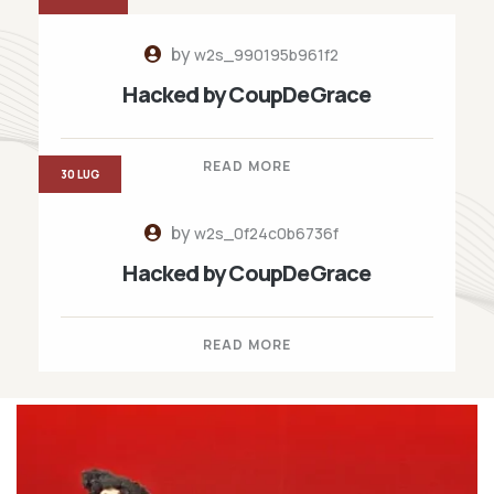
by
w2s_990195b961f2
Hacked by CoupDeGrace
READ MORE
30 LUG
by
w2s_0f24c0b6736f
Hacked by CoupDeGrace
READ MORE