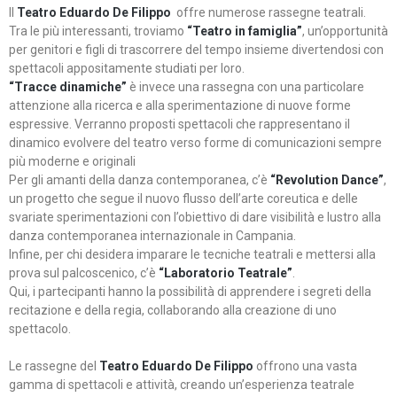
Il
Teatro Eduardo De Filippo
offre numerose rassegne teatrali.
Tra le più interessanti, troviamo
“Teatro in famiglia”
, un’opportunità
per genitori e figli di trascorrere del tempo insieme divertendosi con
spettacoli appositamente studiati per loro.
“Tracce dinamiche”
è invece una rassegna con una particolare
attenzione alla ricerca e alla sperimentazione di nuove forme
espressive. Verranno proposti spettacoli che rappresentano il
dinamico evolvere del teatro verso forme di comunicazioni sempre
più moderne e originali
Per gli amanti della danza contemporanea, c’è
“Revolution Dance”
,
un progetto che segue il nuovo flusso dell’arte coreutica e delle
svariate sperimentazioni con l’obiettivo di dare visibilità e lustro alla
danza contemporanea internazionale in Campania.
Infine, per chi desidera imparare le tecniche teatrali e mettersi alla
prova sul palcoscenico, c’è
“Laboratorio Teatrale”
.
Qui, i partecipanti hanno la possibilità di apprendere i segreti della
recitazione e della regia, collaborando alla creazione di uno
spettacolo.
Le rassegne del
Teatro Eduardo De Filippo
offrono una vasta
gamma di spettacoli e attività, creando un’esperienza teatrale