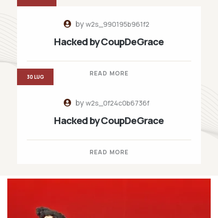
by
w2s_990195b961f2
Hacked by CoupDeGrace
READ MORE
30 LUG
by
w2s_0f24c0b6736f
Hacked by CoupDeGrace
READ MORE