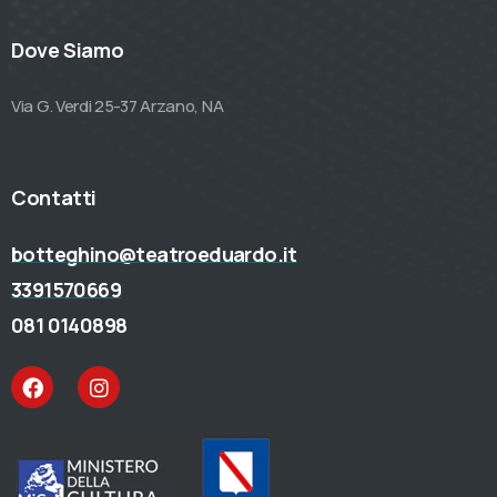
Dove Siamo
Via G. Verdi 25-37 Arzano, NA
Contatti
botteghino@teatroeduardo.it
3391570669
081 0140898