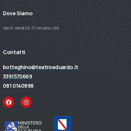
Dove Siamo
Via G. Verdi 25-37 Arzano, NA
Contatti
botteghino@teatroeduardo.it
3391570669
081 0140898