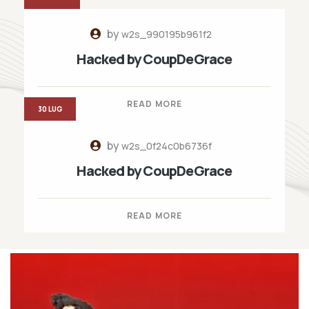
by
w2s_990195b961f2
Hacked by CoupDeGrace
READ MORE
30 LUG
by
w2s_0f24c0b6736f
Hacked by CoupDeGrace
READ MORE