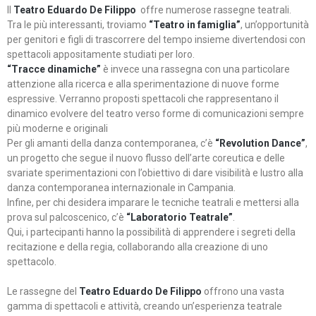
Il
Teatro Eduardo De Filippo
offre numerose rassegne teatrali.
Tra le più interessanti, troviamo
“Teatro in famiglia”
, un’opportunità
per genitori e figli di trascorrere del tempo insieme divertendosi con
spettacoli appositamente studiati per loro.
“Tracce dinamiche”
è invece una rassegna con una particolare
attenzione alla ricerca e alla sperimentazione di nuove forme
espressive. Verranno proposti spettacoli che rappresentano il
dinamico evolvere del teatro verso forme di comunicazioni sempre
più moderne e originali
Per gli amanti della danza contemporanea, c’è
“Revolution Dance”
,
un progetto che segue il nuovo flusso dell’arte coreutica e delle
svariate sperimentazioni con l’obiettivo di dare visibilità e lustro alla
danza contemporanea internazionale in Campania.
Infine, per chi desidera imparare le tecniche teatrali e mettersi alla
prova sul palcoscenico, c’è
“Laboratorio Teatrale”
.
Qui, i partecipanti hanno la possibilità di apprendere i segreti della
recitazione e della regia, collaborando alla creazione di uno
spettacolo.
Le rassegne del
Teatro Eduardo De Filippo
offrono una vasta
gamma di spettacoli e attività, creando un’esperienza teatrale