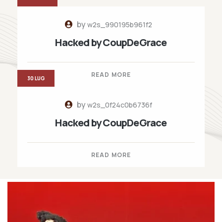
by
w2s_990195b961f2
Hacked by CoupDeGrace
READ MORE
30 LUG
by
w2s_0f24c0b6736f
Hacked by CoupDeGrace
READ MORE