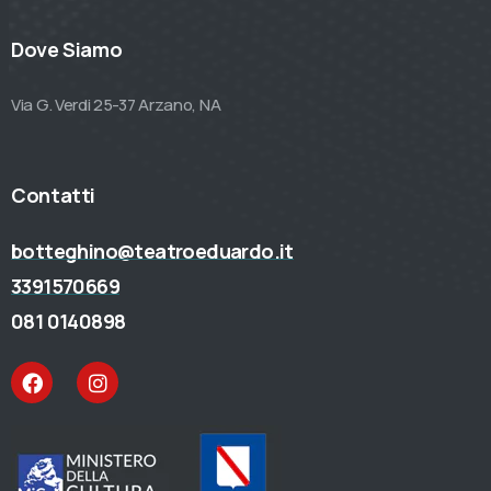
Dove Siamo
Via G. Verdi 25-37 Arzano, NA
Contatti
botteghino@teatroeduardo.it
3391570669
081 0140898