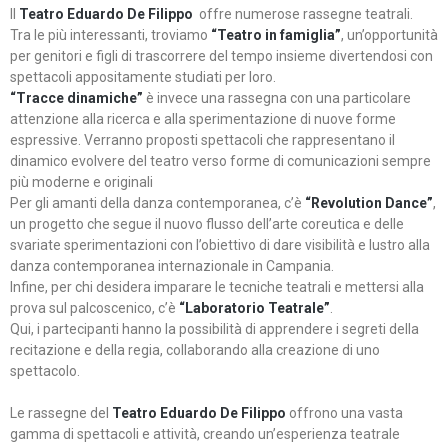
Il
Teatro Eduardo De Filippo
offre numerose rassegne teatrali.
Tra le più interessanti, troviamo
“Teatro in famiglia”
, un’opportunità
per genitori e figli di trascorrere del tempo insieme divertendosi con
spettacoli appositamente studiati per loro.
“Tracce dinamiche”
è invece una rassegna con una particolare
attenzione alla ricerca e alla sperimentazione di nuove forme
espressive. Verranno proposti spettacoli che rappresentano il
dinamico evolvere del teatro verso forme di comunicazioni sempre
più moderne e originali
Per gli amanti della danza contemporanea, c’è
“Revolution Dance”
,
un progetto che segue il nuovo flusso dell’arte coreutica e delle
svariate sperimentazioni con l’obiettivo di dare visibilità e lustro alla
danza contemporanea internazionale in Campania.
Infine, per chi desidera imparare le tecniche teatrali e mettersi alla
prova sul palcoscenico, c’è
“Laboratorio Teatrale”
.
Qui, i partecipanti hanno la possibilità di apprendere i segreti della
recitazione e della regia, collaborando alla creazione di uno
spettacolo.
Le rassegne del
Teatro Eduardo De Filippo
offrono una vasta
gamma di spettacoli e attività, creando un’esperienza teatrale