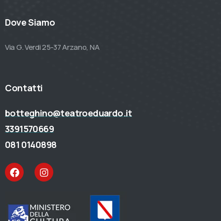
Dove Siamo
Via G. Verdi 25-37 Arzano, NA
Contatti
botteghino@teatroeduardo.it
3391570669
081 0140898