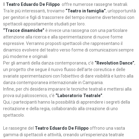
Il
Teatro Eduardo De Filippo
offre numerose rassegne teatrali.
Tra le più interessanti, troviamo
“Teatro in famiglia”
, un’opportunità
per genitori e figli di trascorrere del tempo insieme divertendosi con
spettacoli appositamente studiati per loro.
“Tracce dinamiche”
è invece una rassegna con una particolare
attenzione alla ricerca e alla sperimentazione di nuove forme
espressive. Verranno proposti spettacoli che rappresentano il
dinamico evolvere del teatro verso forme di comunicazioni sempre
più moderne e originali
Per gli amanti della danza contemporanea, c’è
“Revolution Dance”
,
un progetto che segue il nuovo flusso dell’arte coreutica e delle
svariate sperimentazioni con l’obiettivo di dare visibilità e lustro alla
danza contemporanea internazionale in Campania.
Infine, per chi desidera imparare le tecniche teatrali e mettersi alla
prova sul palcoscenico, c’è
“Laboratorio Teatrale”
.
Qui, i partecipanti hanno la possibilità di apprendere i segreti della
recitazione e della regia, collaborando alla creazione di uno
spettacolo.
Le rassegne del
Teatro Eduardo De Filippo
offrono una vasta
gamma di spettacoli e attività, creando un’esperienza teatrale