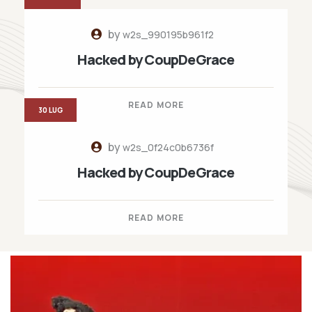
by
w2s_990195b961f2
Hacked by CoupDeGrace
READ MORE
30 LUG
by
w2s_0f24c0b6736f
Hacked by CoupDeGrace
READ MORE