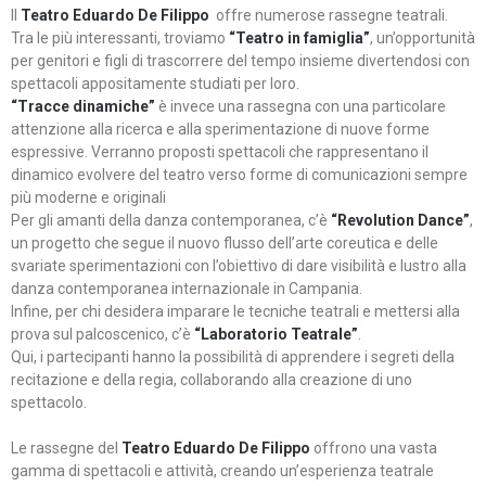
Il
Teatro Eduardo De Filippo
offre numerose rassegne teatrali.
Tra le più interessanti, troviamo
“Teatro in famiglia”
, un’opportunità
per genitori e figli di trascorrere del tempo insieme divertendosi con
spettacoli appositamente studiati per loro.
“Tracce dinamiche”
è invece una rassegna con una particolare
attenzione alla ricerca e alla sperimentazione di nuove forme
espressive. Verranno proposti spettacoli che rappresentano il
dinamico evolvere del teatro verso forme di comunicazioni sempre
più moderne e originali
Per gli amanti della danza contemporanea, c’è
“Revolution Dance”
,
un progetto che segue il nuovo flusso dell’arte coreutica e delle
svariate sperimentazioni con l’obiettivo di dare visibilità e lustro alla
danza contemporanea internazionale in Campania.
Infine, per chi desidera imparare le tecniche teatrali e mettersi alla
prova sul palcoscenico, c’è
“Laboratorio Teatrale”
.
Qui, i partecipanti hanno la possibilità di apprendere i segreti della
recitazione e della regia, collaborando alla creazione di uno
spettacolo.
Le rassegne del
Teatro Eduardo De Filippo
offrono una vasta
gamma di spettacoli e attività, creando un’esperienza teatrale