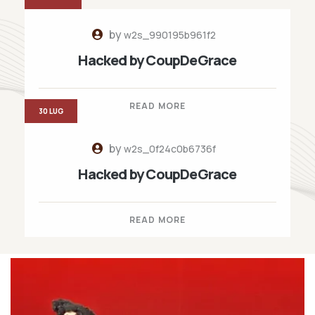
by
w2s_990195b961f2
Hacked by CoupDeGrace
READ MORE
30 LUG
by
w2s_0f24c0b6736f
Hacked by CoupDeGrace
READ MORE