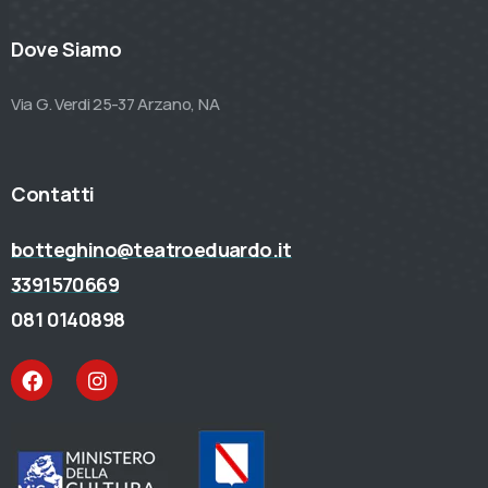
Dove Siamo
Via G. Verdi 25-37 Arzano, NA
Contatti
botteghino@teatroeduardo.it
3391570669
081 0140898