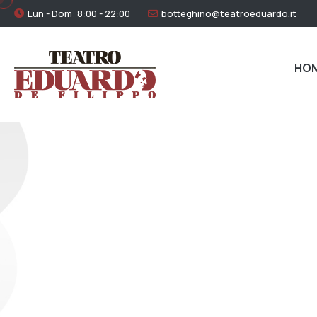
Lun - Dom: 8:00 - 22:00
botteghino@teatroeduardo.it
HO