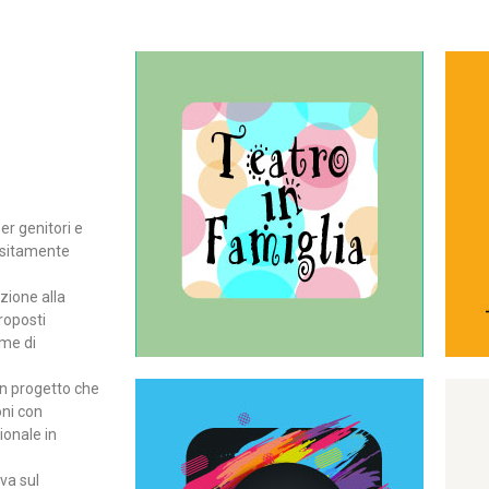
Continua
del teatro all’intera famiglia.
per far condividere e godere
rassegna di teatro concepita
er genitori e
Teatro In Famiglia è una
positamente
Teatro in famiglia
zione alla
roposti
rme di
un progetto che
oni con
ionale in
Continua
ova sul