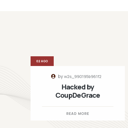
02 AGO
by
w2s_990195b961f2
Hacked by
CoupDeGrace
READ MORE