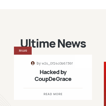
Ultime News
30 LUG
by
w2s_0f24c0b6736f
Hacked by
CoupDeGrace
READ MORE