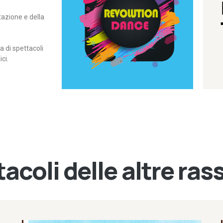
itazione e della
contemporanea – I Edizione
Rassegna di danza
Revolution Dance
di spettacoli
ci.
acoli delle altre ra