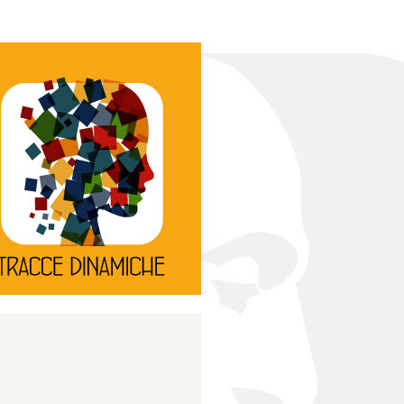
Continua
d’innovazione e sperimentale.
rassegna di teatro
Tracce Dinamiche è una
Tracce dinamiche
Continua