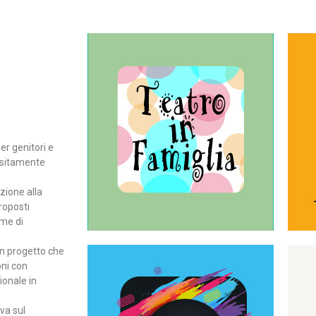
Continua
del teatro all’intera famiglia.
per far condividere e godere
rassegna di teatro concepita
er genitori e
Teatro In Famiglia è una
positamente
Teatro in famiglia
zione alla
roposti
rme di
un progetto che
oni con
ionale in
Continua
ova sul