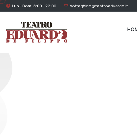
Lun - Dom: 8:00 - 22:00
botteghino@teatroeduardo.it
HO