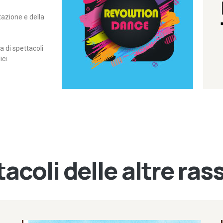
itazione e della
contemporanea – I Edizione
Rassegna di danza
Revolution Dance
di spettacoli
ci.
acoli delle altre ra