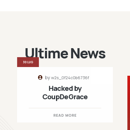
Ultime News
30 LUG
by
w2s_0f24c0b6736f
Hacked by
CoupDeGrace
READ MORE