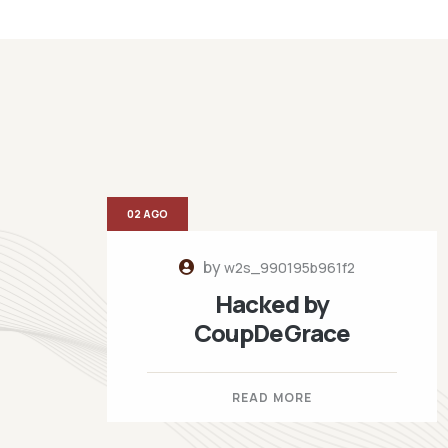
02 AGO
by
w2s_990195b961f2
Hacked by
CoupDeGrace
READ MORE