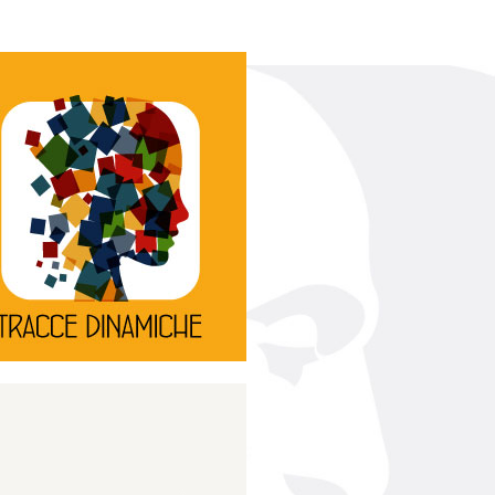
Continua
d’innovazione e sperimentale.
rassegna di teatro
Tracce Dinamiche è una
Tracce dinamiche
Continua