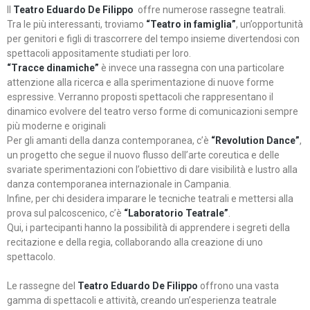
Il
Teatro Eduardo De Filippo
offre numerose rassegne teatrali.
Tra le più interessanti, troviamo
“Teatro in famiglia”
, un’opportunità
per genitori e figli di trascorrere del tempo insieme divertendosi con
spettacoli appositamente studiati per loro.
“Tracce dinamiche”
è invece una rassegna con una particolare
attenzione alla ricerca e alla sperimentazione di nuove forme
espressive. Verranno proposti spettacoli che rappresentano il
dinamico evolvere del teatro verso forme di comunicazioni sempre
più moderne e originali
Per gli amanti della danza contemporanea, c’è
“Revolution Dance”
,
un progetto che segue il nuovo flusso dell’arte coreutica e delle
svariate sperimentazioni con l’obiettivo di dare visibilità e lustro alla
danza contemporanea internazionale in Campania.
Infine, per chi desidera imparare le tecniche teatrali e mettersi alla
prova sul palcoscenico, c’è
“Laboratorio Teatrale”
.
Qui, i partecipanti hanno la possibilità di apprendere i segreti della
recitazione e della regia, collaborando alla creazione di uno
spettacolo.
Le rassegne del
Teatro Eduardo De Filippo
offrono una vasta
gamma di spettacoli e attività, creando un’esperienza teatrale