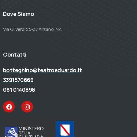
Dove Siamo
Via G. Verdi 25-37 Arzano, NA
Contatti
botteghino@teatroeduardo.it
3391570669
081 0140898