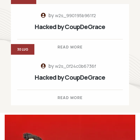
by
w2s_990195b961f2
Hacked by CoupDeGrace
READ MORE
30 LUG
by
w2s_0f24c0b6736f
Hacked by CoupDeGrace
READ MORE