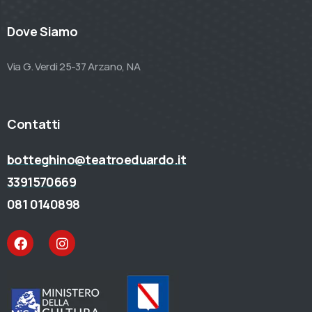
Dove Siamo
Via G. Verdi 25-37 Arzano, NA
Contatti
botteghino@teatroeduardo.it
3391570669
081 0140898