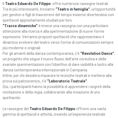
Il
Teatro Eduardo De Filippo
offre numerose rassegne teatrali.
Tra le più interessanti, troviamo
“Teatro in famiglia”
, un’opportunità
per genitori e figli di trascorrere del tempo insieme divertendosi con
spettacoli appositamente studiati per loro.
“Tracce dinamiche”
è invece una rassegna con una particolare
attenzione alla ricerca e alla sperimentazione di nuove forme
espressive. Verranno proposti spettacoli che rappresentano il
dinamico evolvere del teatro verso forme di comunicazioni sempre
più moderne e originali
Per gli amanti della danza contemporanea, c’è
“Revolution Dance”
,
un progetto che segue il nuovo flusso dell’arte coreutica e delle
svariate sperimentazioni con l’obiettivo di dare visibilità e lustro alla
danza contemporanea internazionale in Campania.
Infine, per chi desidera imparare le tecniche teatrali e mettersi alla
prova sul palcoscenico, c’è
“Laboratorio Teatrale”
.
Qui, i partecipanti hanno la possibilità di apprendere i segreti della
recitazione e della regia, collaborando alla creazione di uno
spettacolo.
Le rassegne del
Teatro Eduardo De Filippo
offrono una vasta
gamma di spettacoli e attività, creando un’esperienza teatrale