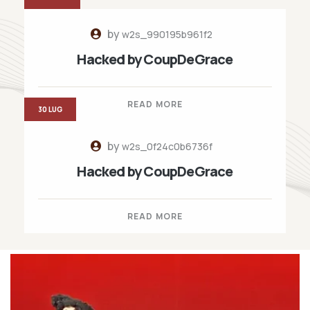
by
w2s_990195b961f2
Hacked by CoupDeGrace
READ MORE
30 LUG
by
w2s_0f24c0b6736f
Hacked by CoupDeGrace
READ MORE