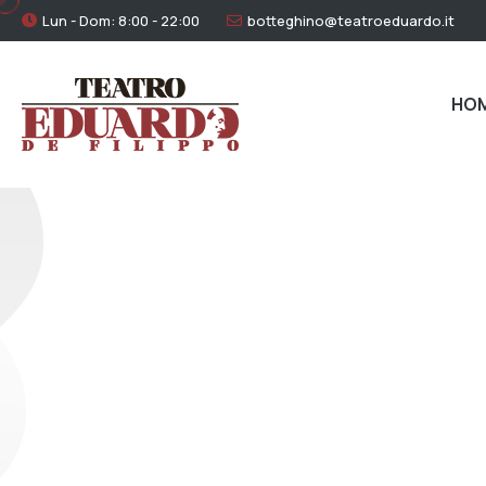
Lun - Dom: 8:00 - 22:00
botteghino@teatroeduardo.it
HO