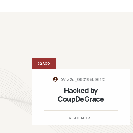
02 AGO
by
w2s_990195b961f2
Hacked by
CoupDeGrace
READ MORE