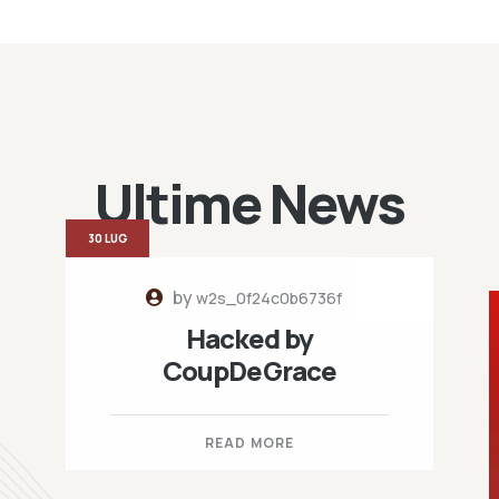
Ultime News
30 LUG
by
w2s_0f24c0b6736f
Hacked by
CoupDeGrace
READ MORE