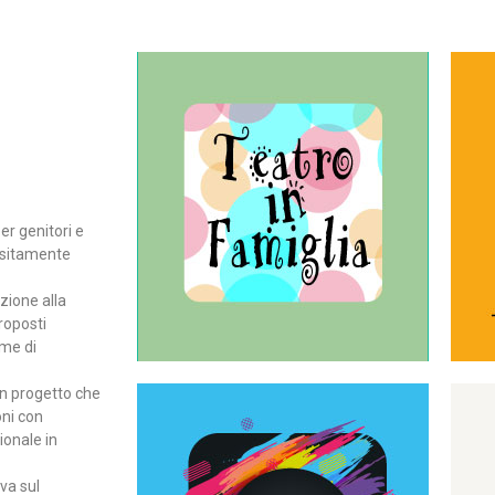
Continua
del teatro all’intera famiglia.
per far condividere e godere
rassegna di teatro concepita
er genitori e
Teatro In Famiglia è una
positamente
Teatro in famiglia
zione alla
roposti
rme di
un progetto che
oni con
ionale in
Continua
ova sul