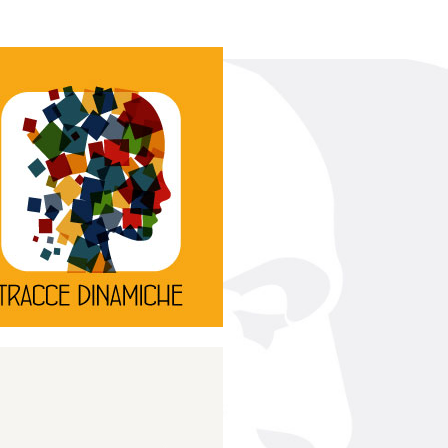
Continua
d’innovazione e sperimentale.
rassegna di teatro
Tracce Dinamiche è una
Tracce dinamiche
Continua