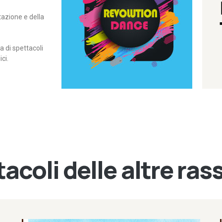
itazione e della
contemporanea – I Edizione
Rassegna di danza
Revolution Dance
di spettacoli
ci.
acoli delle altre ra