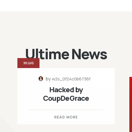
Ultime News
30 LUG
by
w2s_0f24c0b6736f
Hacked by
CoupDeGrace
READ MORE