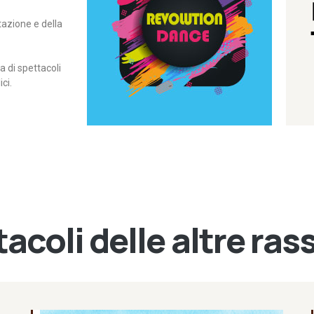
itazione e della
contemporanea – I Edizione
Rassegna di danza
Revolution Dance
di spettacoli
ci.
acoli delle altre ra