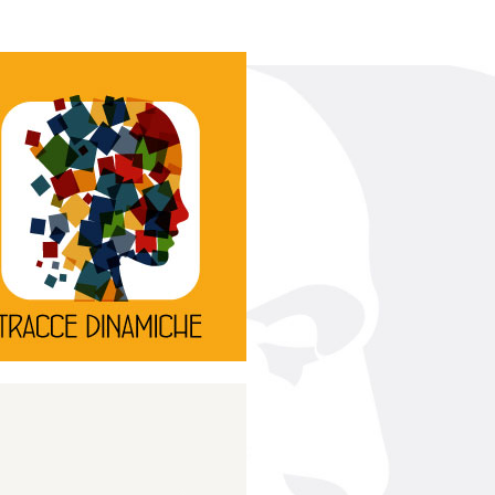
Continua
d’innovazione e sperimentale.
rassegna di teatro
Tracce Dinamiche è una
Tracce dinamiche
Continua