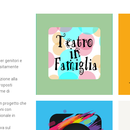
Continua
del teatro all’intera famiglia.
per far condividere e godere
rassegna di teatro concepita
er genitori e
Teatro In Famiglia è una
positamente
Teatro in famiglia
zione alla
roposti
rme di
un progetto che
oni con
ionale in
Continua
ova sul