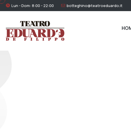
Lun - Dom: 8:00 - 22:00
botteghino@teatroeduardo.it
HO