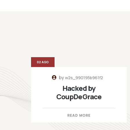
02 AGO
by
w2s_990195b961f2
Hacked by
CoupDeGrace
READ MORE