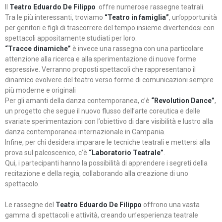
Il
Teatro Eduardo De Filippo
offre numerose rassegne teatrali.
Tra le più interessanti, troviamo
“Teatro in famiglia”
, un’opportunità
per genitori e figli di trascorrere del tempo insieme divertendosi con
spettacoli appositamente studiati per loro.
“Tracce dinamiche”
è invece una rassegna con una particolare
attenzione alla ricerca e alla sperimentazione di nuove forme
espressive. Verranno proposti spettacoli che rappresentano il
dinamico evolvere del teatro verso forme di comunicazioni sempre
più moderne e originali
Per gli amanti della danza contemporanea, c’è
“Revolution Dance”
,
un progetto che segue il nuovo flusso dell’arte coreutica e delle
svariate sperimentazioni con l’obiettivo di dare visibilità e lustro alla
danza contemporanea internazionale in Campania.
Infine, per chi desidera imparare le tecniche teatrali e mettersi alla
prova sul palcoscenico, c’è
“Laboratorio Teatrale”
.
Qui, i partecipanti hanno la possibilità di apprendere i segreti della
recitazione e della regia, collaborando alla creazione di uno
spettacolo.
Le rassegne del
Teatro Eduardo De Filippo
offrono una vasta
gamma di spettacoli e attività, creando un’esperienza teatrale