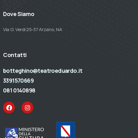
Dove Siamo
Via G. Verdi 25-37 Arzano, NA
Contatti
botteghino@teatroeduardo.it
3391570669
081 0140898