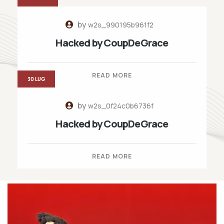
by
w2s_990195b961f2
Hacked by CoupDeGrace
READ MORE
30 LUG
by
w2s_0f24c0b6736f
Hacked by CoupDeGrace
READ MORE