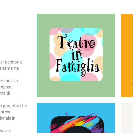
Continua
del teatro all’intera famiglia.
per far condividere e godere
rassegna di teatro concepita
er genitori e
Teatro In Famiglia è una
positamente
Teatro in famiglia
zione alla
roposti
rme di
un progetto che
oni con
ionale in
Continua
ova sul