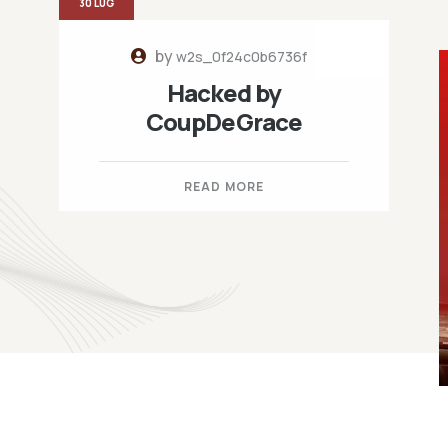
30 LUG
by
w2s_0f24c0b6736f
Hacked by
CoupDeGrace
READ MORE