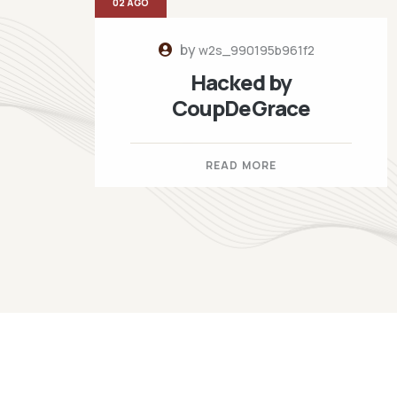
02 AGO
by
w2s_990195b961f2
Hacked by
CoupDeGrace
READ MORE