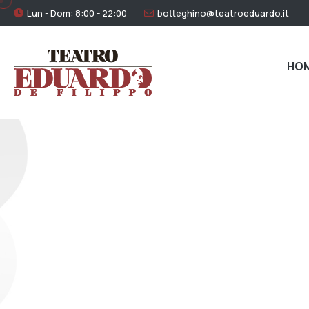
Lun - Dom: 8:00 - 22:00
botteghino@teatroeduardo.it
HO