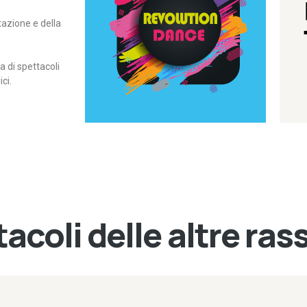
itazione e della
contemporanea – I Edizione
Rassegna di danza
Revolution Dance
di spettacoli
ci.
acoli delle altre ra