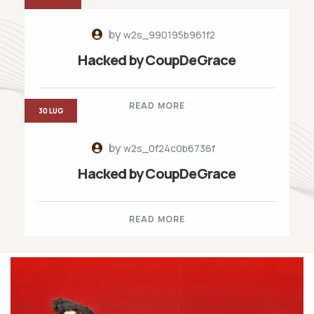
by
w2s_990195b961f2
Hacked by CoupDeGrace
READ MORE
30 LUG
by
w2s_0f24c0b6736f
Hacked by CoupDeGrace
READ MORE