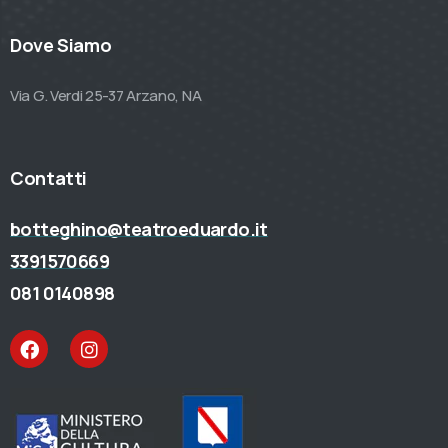
Dove Siamo
Via G. Verdi 25-37 Arzano, NA
Contatti
botteghino@teatroeduardo.it
3391570669
081 0140898