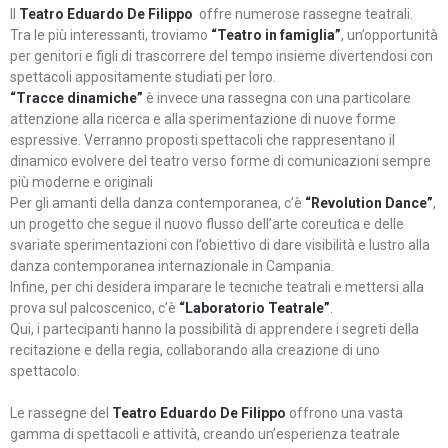
Il
Teatro Eduardo De Filippo
offre numerose rassegne teatrali.
Tra le più interessanti, troviamo
“Teatro in famiglia”
, un’opportunità
per genitori e figli di trascorrere del tempo insieme divertendosi con
spettacoli appositamente studiati per loro.
“Tracce dinamiche”
è invece una rassegna con una particolare
attenzione alla ricerca e alla sperimentazione di nuove forme
espressive. Verranno proposti spettacoli che rappresentano il
dinamico evolvere del teatro verso forme di comunicazioni sempre
più moderne e originali
Per gli amanti della danza contemporanea, c’è
“Revolution Dance”
,
un progetto che segue il nuovo flusso dell’arte coreutica e delle
svariate sperimentazioni con l’obiettivo di dare visibilità e lustro alla
danza contemporanea internazionale in Campania.
Infine, per chi desidera imparare le tecniche teatrali e mettersi alla
prova sul palcoscenico, c’è
“Laboratorio Teatrale”
.
Qui, i partecipanti hanno la possibilità di apprendere i segreti della
recitazione e della regia, collaborando alla creazione di uno
spettacolo.
Le rassegne del
Teatro Eduardo De Filippo
offrono una vasta
gamma di spettacoli e attività, creando un’esperienza teatrale