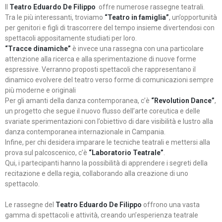
Il
Teatro Eduardo De Filippo
offre numerose rassegne teatrali.
Tra le più interessanti, troviamo
“Teatro in famiglia”
, un’opportunità
per genitori e figli di trascorrere del tempo insieme divertendosi con
spettacoli appositamente studiati per loro.
“Tracce dinamiche”
è invece una rassegna con una particolare
attenzione alla ricerca e alla sperimentazione di nuove forme
espressive. Verranno proposti spettacoli che rappresentano il
dinamico evolvere del teatro verso forme di comunicazioni sempre
più moderne e originali
Per gli amanti della danza contemporanea, c’è
“Revolution Dance”
,
un progetto che segue il nuovo flusso dell’arte coreutica e delle
svariate sperimentazioni con l’obiettivo di dare visibilità e lustro alla
danza contemporanea internazionale in Campania.
Infine, per chi desidera imparare le tecniche teatrali e mettersi alla
prova sul palcoscenico, c’è
“Laboratorio Teatrale”
.
Qui, i partecipanti hanno la possibilità di apprendere i segreti della
recitazione e della regia, collaborando alla creazione di uno
spettacolo.
Le rassegne del
Teatro Eduardo De Filippo
offrono una vasta
gamma di spettacoli e attività, creando un’esperienza teatrale