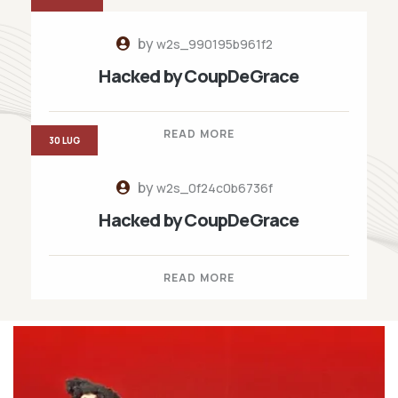
by
w2s_990195b961f2
Hacked by CoupDeGrace
READ MORE
30 LUG
by
w2s_0f24c0b6736f
Hacked by CoupDeGrace
READ MORE