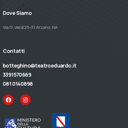
Dove Siamo
Via G. Verdi 25-37 Arzano, NA
Contatti
botteghino@teatroeduardo.it
3391570669
081 0140898